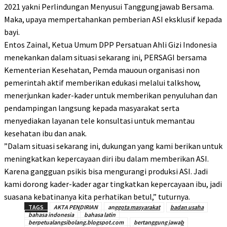
2021 yakni Perlindungan Menyusui Tanggungjawab Bersama.
Maka, upaya mempertahankan pemberian ASI eksklusif kepada
bayi.
Entos Zainal, Ketua Umum DPP Persatuan Ahli Gizi Indonesia
menekankan dalam situasi sekarang ini, PERSAGI bersama
Kementerian Kesehatan, Pemda mauoun organisasi non
pemerintah aktif memberikan edukasi melalui talkshow,
menerjunkan kader-kader untuk memberikan penyuluhan dan
pendampingan langsung kepada masyarakat serta
menyediakan layanan tele konsultasi untuk memantau
kesehatan ibu dan anak.
”Dalam situasi sekarang ini, dukungan yang kami berikan untuk
meningkatkan kepercayaan diri ibu dalam memberikan ASI.
Karena gangguan psikis bisa mengurangi produksi ASI. Jadi
kami dorong kader-kader agar tingkatkan kepercayaan ibu, jadi
suasana kebatinanya kita perhatikan betul,” tuturnya.
TAGS
AKTA PENDIRIAN
anggota masyarakat
badan usaha
bahasa indonesia
bahasa latin
berpetualangsibolang.blogspot.com
bertanggung jawab