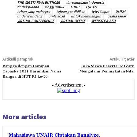
THE VEGETARIAN BUTHCER
tim olimpiade indonesia
tindak pidana
tinggi untuk
TUDP
TUGAS
tuhan yang maha esa
tujuan pendidikan
tvtv16.com
UMKM
undang undang
unila.ac.id
untuk membangun
usaha sadar
VIRTUAL CONFFERENCE
VIRTUAL OFFICE
WEBSITE & SEO
Artikulli paraprak
Artikulli tjetër
Bangga dengan Harapan
80% Siswa Peserta CoLearn
Capaska 2021 Harumkan Nama
Mengalami Peningkatan Nilai
Bangsa di HUT RI ke-76
- Advertisement -
More articles
Mahasiswa UNAIR Ciptakan Banalyze,