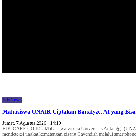
HOME
EDUNEWS
EDUFOOD
EDUHEA
EDUTRIP
EduNews
Mahasiswa UNAIR Ciptakan Banalyze, AI yang Bisa
Jumat, 7 Agustus 2026 - 14:10
EDUCARE.CO.ID - Mahasiswa vokasi Universitas Airlangga (UNAIR
mendeteksi tingkat kematangan pisang Cavendish melalui smartphone.