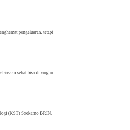
nghemat pengeluaran, tetapi
ebiasaan sehat bisa dibangun
ologi (KST) Soekarno BRIN,