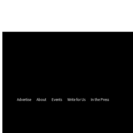
Masuk
Selamat Datang! Masuk ke akun Anda
nama pengguna
kata sandi Anda
Lupa kata sandi Anda? mendapatkan bantuan
Pemulihan password
Memulihkan kata sandi anda
email Anda
Sebuah kata sandi akan dikirimkan ke email Anda.
Advertise
About
Events
Write for Us
In the Press