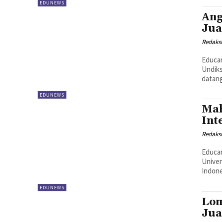
EDUNEWS
Ang
Jua
Redaks
Educa
Undiks
datang
EDUNEWS
Mah
Int
Redaks
Educar
Univer
Indone
EDUNEWS
Lom
Jua