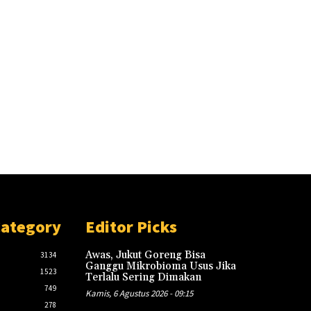
Category
Editor Picks
Awas, Jukut Goreng Bisa
3134
Ganggu Mikrobioma Usus Jika
1523
Terlalu Sering Dimakan
749
Kamis, 6 Agustus 2026 - 09:15
278