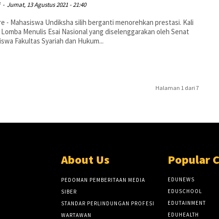
i
-
Jumat, 13 Agustus 2021 - 21:40
e - Mahasiswa Undiksha silih berganti menorehkan prestasi. Kali
ri Lomba Menulis Esai Nasional yang diselenggarakan oleh Senat
swa Fakultas Syariah dan Hukum...
Halaman 1 dari 7
About Us
Popular 
EDUNEWS
PEDOMAN PEMBERITAAN MEDIA
EDUSCHOOL
SIBER
EDUTAINMENT
STANDAR PERLINDUNGAN PROFESI
EDUHEALTH
WARTAWAN