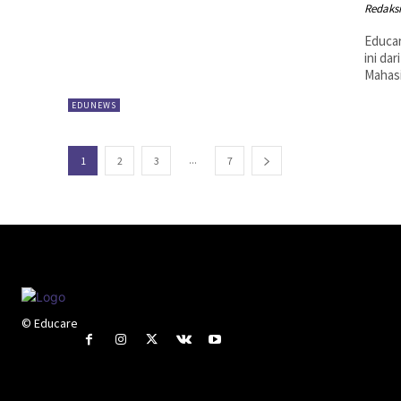
Redaks
Educar
ini da
Mahasi
EDUNEWS
...
1
2
3
7
© Educare