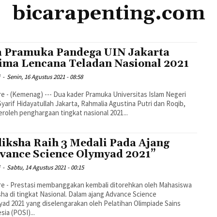
bicarapenting.com
 Pramuka Pandega UIN Jakarta
ima Lencana Teladan Nasional 2021
i
-
Senin, 16 Agustus 2021 - 08:58
e - (Kemenag) --- Dua kader Pramuka Universitas Islam Negeri
Syarif Hidayatullah Jakarta, Rahmalia Agustina Putri dan Roqib,
oleh penghargaan tingkat nasional 2021...
iksha Raih 3 Medali Pada Ajang
vance Science Olymyad 2021”
i
-
Sabtu, 14 Agustus 2021 - 00:15
e - Prestasi membanggakan kembali ditorehkan oleh Mahasiswa
ha di tingkat Nasional. Dalam ajang Advance Science
ad 2021 yang diselengarakan oleh Pelatihan Olimpiade Sains
sia (POSI)...