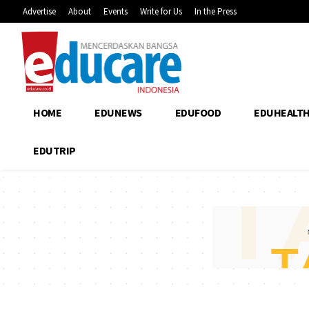
Advertise
About
Events
Write for Us
In the Press
HOME
EDUNEWS
EDUFOOD
EDUHEALT
EDUTRIP