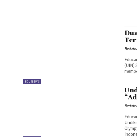
Dua
Ter
Redaks
Educar
(UIN) 
memper
EDUNEWS
Und
“Ad
Redaks
Educar
Undiks
Olympy
Indone