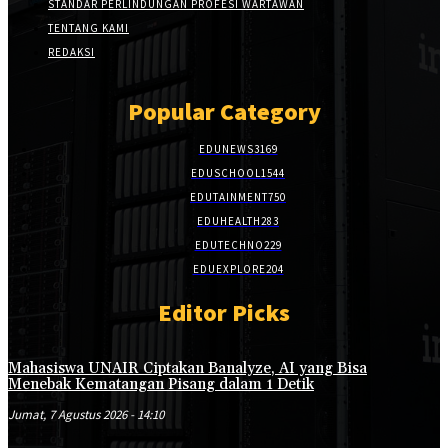
STANDAR PERLINDUNGAN PROFESI WARTAWAN
TENTANG KAMI
REDAKSI
Popular Category
EDUNEWS
3169
EDUSCHOOL
1544
EDUTAINMENT
750
EDUHEALTH
283
EDUTECHNO
229
EDUEXPLORE
204
Editor Picks
Mahasiswa UNAIR Ciptakan Banalyze, AI yang Bisa
Menebak Kematangan Pisang dalam 1 Detik
Jumat, 7 Agustus 2026 - 14:10