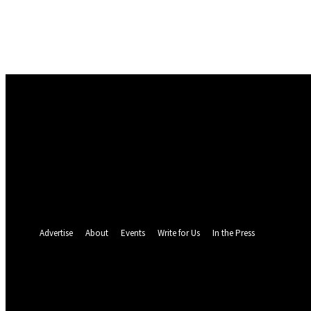
Masuk
Selamat Datang! Masuk ke akun Anda
nama pengguna
kata sandi Anda
Lupa kata sandi Anda? mendapatkan bantuan
Pemulihan password
Memulihkan kata sandi anda
email Anda
Sebuah kata sandi akan dikirimkan ke email Anda.
Advertise
About
Events
Write for Us
In the Press