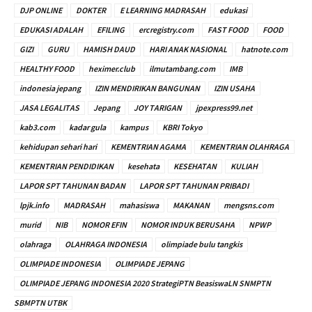
DJP ONLINE
DOKTER
E LEARNING MADRASAH
edukasi
EDUKASI ADALAH
EFILING
ercregistry.com
FAST FOOD
FOOD
GIZI
GURU
HAMISH DAUD
HARI ANAK NASIONAL
hatnote.com
HEALTHY FOOD
heximer.club
ilmutambang.com
IMB
indonesia jepang
IZIN MENDIRIKAN BANGUNAN
IZIN USAHA
JASA LEGALITAS
Jepang
JOY TARIGAN
jpexpress99.net
kab3.com
kadar gula
kampus
KBRI Tokyo
kehidupan sehari hari
KEMENTRIAN AGAMA
KEMENTRIAN OLAHRAGA
KEMENTRIAN PENDIDIKAN
kesehata
KESEHATAN
KULIAH
LAPOR SPT TAHUNAN BADAN
LAPOR SPT TAHUNAN PRIBADI
lpjk.info
MADRASAH
mahasiswa
MAKANAN
mengsns.com
murid
NIB
NOMOR EFIN
NOMOR INDUK BERUSAHA
NPWP
olahraga
OLAHRAGA INDONESIA
olimpiade bulu tangkis
OLIMPIADE INDONESIA
OLIMPIADE JEPANG
OLIMPIADE JEPANG INDONESIA 2020 StrategiPTN BeasiswaLN SNMPTN
SBMPTN UTBK