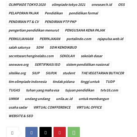
OLIMPIADE TOKYO 2020
olimpiade tokyo 2021
onesearch.id
OSS
PELAPORAN PAJAK
Pendidikan
pendidikan formal
PENDIRIAN PT & CV
PENDIRIAN PTP PKP
pengertian pendidikan menurut
PENGUSAHA KENA PAJAK
PERKULIAHAAN
PERPAJAKAN
portalindo.com
rajapulsa.web.id
salah satunya
SDM
SDM KEMDIKBUD
secretsearchenginelabs.com
SEKOLAH
sekolah dasar
seowave.org
SERTIFIKASI ISO
sistem pendidikan nasional
sitelike.org
SIUP
SIUPJK
student
THE VEGETARIAN BUTHCER
tim olimpiade indonesia
tindak pidana
tinggi untuk
TUDP
TUGAS
tuhan yang maha esa
tujuan pendidikan
tvtv16.com
UMKM
undang undang
unila.ac.id
untuk membangun
usaha sadar
VIRTUAL CONFFERENCE
VIRTUAL OFFICE
WEBSITE & SEO