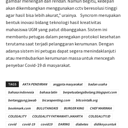
gambar menengah dan rendah. Namun begitu, kedepan
akan dikembangkan menggunakan cctv beresolusi tinggi
agar hasil bisa lebih akurat,” urainya. Syncrom merupakan
bentuk inovasi bidang teknologi hasil kreativitas
mahasiswa UGM yang patut dibanggakan. Sistem ini
membantu petugas dalam penegakan protokol kesehatan
terutama saat terjadi pelanggaran kerumunan. Dengan
adanya sistem ini petugas dapat segera menindaklanjuti
atau membubarkan kerumunan massa untuk mencegah
penyebar Covid-19 di masyarakat.
TAGS
AKTA PENDIRIAN
anggota masyarakat
badan usaha
bahasa indonesia
bahasa latin
berpetualangsibolang.blogspot.com
bertanggung jawab
bicarapenting.com
bitcointalk.org
bookmark.com
BULUTANGKIS
BURGER KING
CHEF MARINKA
COLEGALITY
COLEGALITY FATMAWATI JAKARTA
COLEGALITY.ID
covid
covid-19
covid19
DARING
diabetes
didiknya untuk