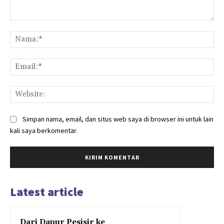
Komentar:
Na
Ema
Web
Simpan nama, email, dan situs web saya di browser ini untuk lain
kali saya berkomentar.
Latest article
Dari Dapur Pesisir ke