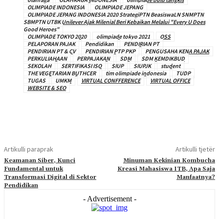
OLIMPIADE INDONESIA
OLIMPIADE JEPANG
OLIMPIADE JEPANG INDONESIA 2020 StrategiPTN BeasiswaLN SNMPTN
SBMPTN UTBK Unilever Ajak Milenial Beri Kebaikan Melalui "Every U Does
Good Heroes"
OLIMPIADE TOKYO 2020
olimpiade tokyo 2021
OSS
PELAPORAN PAJAK
Pendidikan
PENDIRIAN PT
PENDIRIAN PT & CV
PENDIRIAN PTP PKP
PENGUSAHA KENA PAJAK
PERKULIAHAAN
PERPAJAKAN
SDM
SDM KEMDIKBUD
SEKOLAH
SERTIFIKASI ISO
SIUP
SIUPJK
student
THE VEGETARIAN BUTHCER
tim olimpiade indonesia
TUDP
TUGAS
UMKM
VIRTUAL CONFFERENCE
VIRTUAL OFFICE
WEBSITE & SEO
Artikulli paraprak
Artikulli tjetër
Keamanan Siber, Kunci
Minuman Kekinian Kombucha
Fundamental untuk
Kreasi Mahasiswa ITB, Apa Saja
Transformasi Digital di Sektor
Manfaatnya?
Pendidikan
- Advertisement -