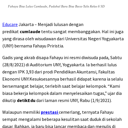
Fahayu Bisa Lulus Cumlaude, Padahal Baru Bisa Baca-Tulis Kelas 6 SD
Educare
Jakarta – Menjadi lulusan dengan
predikat
cumlaude
tentu sangat membanggakan. Hal ini juga
yang dirasa oleh wisudawan dari Universitas Negeri Yogyakarta
(UNY) bernama Fahayu Priristia.
Gadis yang akrab disapa Fahayu ini resmi diwisuda pada, Sabtu
(28/8/2021) di Auditorium UNY, Yogyakarta. Ia berhasil lulus
dengan IPK 3,93 dari prodi Pendidikan Akuntansi, Fakultas
Ekonomi UNY.Kesuksesannya berhasil didapat karena ia selalu
bersemangat belajar, terlebih saat belajar kelompok. “Kami
biasa bekerja kelompok dalam menyelesaikan tugas,” ujar dia
dikutip
detikEdu
dari laman resmi UNY, Rabu (1/9/2021).
Walaupun memiliki
prestasi
cemerlang, ternyata Fahayu
sempat mengalami beberapa kesulitan saat duduk di sekolah
dasar. Bahkan, ia baru bisa lancar membaca dan menulis di