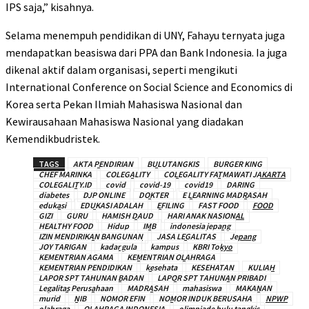
IPS saja,” kisahnya.
Selama menempuh pendidikan di UNY, Fahayu ternyata juga
mendapatkan beasiswa dari PPA dan Bank Indonesia. Ia juga
dikenal aktif dalam organisasi, seperti mengikuti
International Conference on Social Science and Economics di
Korea serta Pekan Ilmiah Mahasiswa Nasional dan
Kewirausahaan Mahasiswa Nasional yang diadakan
Kemendikbudristek.
TAGS
AKTA PENDIRIAN
BULUTANGKIS
BURGER KING
CHEF MARINKA
COLEGALITY
COLEGALITY FATMAWATI JAKARTA
COLEGALITY.ID
covid
covid-19
covid19
DARING
diabetes
DJP ONLINE
DOKTER
E LEARNING MADRASAH
edukasi
EDUKASI ADALAH
EFILING
FAST FOOD
FOOD
GIZI
GURU
HAMISH DAUD
HARI ANAK NASIONAL
HEALTHY FOOD
Hidup
IMB
indonesia jepang
IZIN MENDIRIKAN BANGUNAN
JASA LEGALITAS
Jepang
JOY TARIGAN
kadar gula
kampus
KBRI Tokyo
KEMENTRIAN AGAMA
KEMENTRIAN OLAHRAGA
KEMENTRIAN PENDIDIKAN
kesehata
KESEHATAN
KULIAH
LAPOR SPT TAHUNAN BADAN
LAPOR SPT TAHUNAN PRIBADI
Legalitas Perusahaan
MADRASAH
mahasiswa
MAKANAN
murid
NIB
NOMOR EFIN
NOMOR INDUK BERUSAHA
NPWP
olahraga
OLAHRAGA INDONESIA
olimpiade bulu tangkis