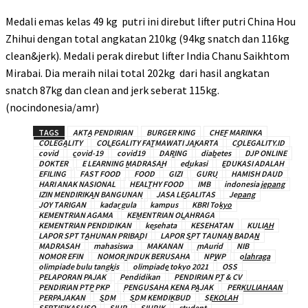
Medali emas kelas 49 kg putri ini direbut lifter putri China Hou
Zhihui dengan total angkatan 210kg (94kg snatch dan 116kg
clean&jerk). Medali perak direbut lifter India Chanu Saikhtom
Mirabai. Dia meraih nilai total 202kg dari hasil angkatan
snatch 87kg dan clean and jerk seberat 115kg.
(nocindonesia/amr)
TAGS
AKTA PENDIRIAN
BURGER KING
CHEF MARINKA
COLEGALITY
COLEGALITY FATMAWATI JAKARTA
COLEGALITY.ID
covid
covid-19
covid19
DARING
diabetes
DJP ONLINE
DOKTER
E LEARNING MADRASAH
edukasi
EDUKASI ADALAH
EFILING
FAST FOOD
FOOD
GIZI
GURU
HAMISH DAUD
HARI ANAK NASIONAL
HEALTHY FOOD
IMB
indonesia jepang
IZIN MENDIRIKAN BANGUNAN
JASA LEGALITAS
Jepang
JOY TARIGAN
kadar gula
kampus
KBRI Tokyo
KEMENTRIAN AGAMA
KEMENTRIAN OLAHRAGA
KEMENTRIAN PENDIDIKAN
kesehata
KESEHATAN
KULIAH
LAPOR SPT TAHUNAN PRIBADI
LAPOR SPT TAUNAN BADAN
MADRASAH
mahasiswa
MAKANAN
mAurid
NIB
NOMOR EFIN
NOMOR INDUK BERUSAHA
NPWP
olahraga
olimpiade bulu tangkis
olimpiade tokyo 2021
OSS
PELAPORAN PAJAK
Pendidikan
PENDIRIAN PT & CV
PENDIRIAN PTP PKP
PENGUSAHA KENA PAJAK
PERKULIAHAAN
PERPAJAKAN
SDM
SDM KEMDIKBUD
SEKOLAH
SERTIFIKASI ISO
SIUP
SIUPJK
student