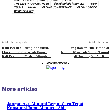
THE VEGETARIAN BUTHCER
tim olimpiade indonesia
TUDP
TUGAS
UMKM
VIRTUAL CONFFERENCE
VIRTUAL OFFICE
WEBSITE & SEO
Artikulli paraprak
Artikulli tjetër
Raih Perak di Olimpiade 2020,
Pengalaman Fika Timba di
Eko Yuli Catat Sejarah Empat
Nomor 10 m Jadi Modal Tampil
Kali Beruntun Medali Olimpiade
di Nomor 50m Air Rifle
- Advertisement -
More articles
Jangan Asal Minum! Begini Cara Tepat
Konsumsi Jamu Menurut Ahli