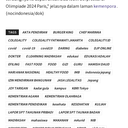
Olimpiade 2024 Paris,” jelasnya dalam laman
kemenpora
.
(nocindonesia/dok)
TAGS
AKTA PENDIRIAN
BURGER KING
CHEF MARINKA
COLEGALITY
COLEGALITY FATMAWATI JAKARTA
COLEGALITY.ID
covid
covid-19
covid19
DARING
diabetes
DJP ONLINE
DOKTER
E LEARNING MADRASAH
edukasi
EDUKASI ADALAH
EFILING
FAST FOOD
FOOD
GIZI
GURU
HAMISH DAUD
HARI ANAK NASIONAL
HEALTHY FOOD
IMB
indonesia jepang
IZIN MENDIRIKAN BANGUNAN
JASA LEGALITAS
Jepang
JOY TARIGAN
kadar gula
kampus
KBRI Tokyo
KEMENTRIAN AGAMA
KEMENTRIAN OLAHRAGA
KEMENTRIAN PENDIDIKAN
kesehata
KESEHATAN
KULIAH
LAPOR SPT TAHUNAN PRIBADI
LAPOR SPT TAUNAN BADAN
MADRASAH
mahasiswa
MAKANAN
mAurid
NIB