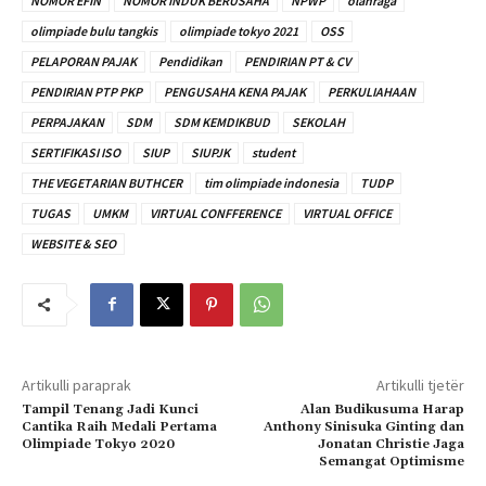
NOMOR EFIN
NOMOR INDUK BERUSAHA
NPWP
olahraga
olimpiade bulu tangkis
olimpiade tokyo 2021
OSS
PELAPORAN PAJAK
Pendidikan
PENDIRIAN PT & CV
PENDIRIAN PTP PKP
PENGUSAHA KENA PAJAK
PERKULIAHAAN
PERPAJAKAN
SDM
SDM KEMDIKBUD
SEKOLAH
SERTIFIKASI ISO
SIUP
SIUPJK
student
THE VEGETARIAN BUTHCER
tim olimpiade indonesia
TUDP
TUGAS
UMKM
VIRTUAL CONFFERENCE
VIRTUAL OFFICE
WEBSITE & SEO
Artikulli paraprak
Artikulli tjetër
Tampil Tenang Jadi Kunci
Alan Budikusuma Harap
Cantika Raih Medali Pertama
Anthony Sinisuka Ginting dan
Olimpiade Tokyo 2020
Jonatan Christie Jaga
Semangat Optimisme