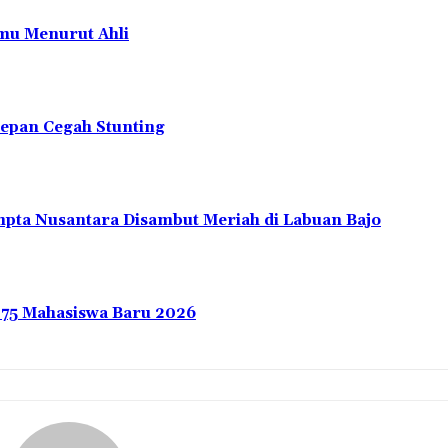
mu Menurut Ahli
depan Cegah Stunting
pta Nusantara Disambut Meriah di Labuan Bajo
275 Mahasiswa Baru 2026