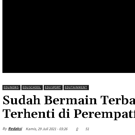
HOME
EDUNEWS
EDUFOOD
EDUHEA
EDUTRIP
EDUNEWS
EDUSCHOOL
EDUSPORT
EDUTAINMENT
Sudah Bermain Terbai
Terhenti di Perempat
By
Redaksi
Kamis, 29 Juli 2021 - 03:26
0
51