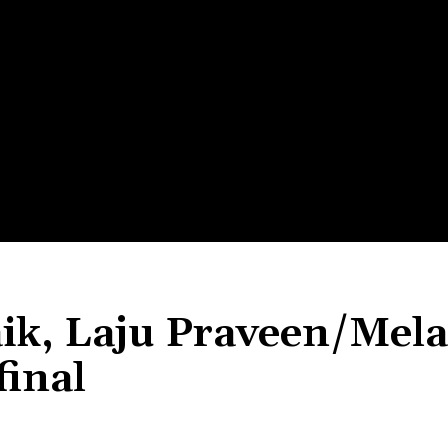
LTH
EDUNEST
EDUEXPLORE
EDUSCHOOL
k, Laju Praveen/Mela
final