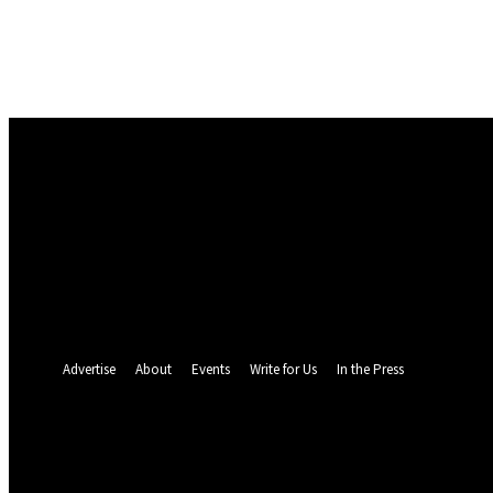
Masuk
Selamat Datang! Masuk ke akun Anda
nama pengguna
kata sandi Anda
Lupa kata sandi Anda? mendapatkan bantuan
Pemulihan password
Memulihkan kata sandi anda
email Anda
Sebuah kata sandi akan dikirimkan ke email Anda.
Advertise
About
Events
Write for Us
In the Press