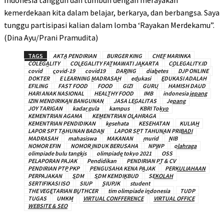
Indonesia tangguh dan tumbuh dengan merayakan
kemerdekaan kita dalam belajar, berkarya, dan berbangsa. Saya
tunggu partisipasi kalian dalam lomba ‘Rayakan Merdekamu”.
(Dina Ayu/Prani Pramudita)
TAGS
AKTA PENDIRIAN
BURGER KING
CHEF MARINKA
COLEGALITY
COLEGALITY FATMAWATI JAKARTA
COLEGALITY.ID
covid
covid-19
covid19
DARING
diabetes
DJP ONLINE
DOKTER
E LEARNING MADRASAH
edukasi
EDUKASI ADALAH
EFILING
FAST FOOD
FOOD
GIZI
GURU
HAMISH DAUD
HARI ANAK NASIONAL
HEALTHY FOOD
IMB
indonesia jepang
IZIN MENDIRIKAN BANGUNAN
JASA LEGALITAS
Jepang
JOY TARIGAN
kadar gula
kampus
KBRI Tokyo
KEMENTRIAN AGAMA
KEMENTRIAN OLAHRAGA
KEMENTRIAN PENDIDIKAN
kesehata
KESEHATAN
KULIAH
LAPOR SPT TAHUNAN BADAN
LAPOR SPT TAHUNAN PRIBADI
MADRASAH
mahasiswa
MAKANAN
murid
NIB
NOMOR EFIN
NOMOR INDUK BERUSAHA
NPWP
olahraga
olimpiade bulu tangkis
olimpiade tokyo 2021
OSS
PELAPORAN PAJAK
Pendidikan
PENDIRIAN PT & CV
PENDIRIAN PTP PKP
PENGUSAHA KENA PAJAK
PERKULIAHAAN
PERPAJAKAN
SDM
SDM KEMDIKBUD
SEKOLAH
SERTIFIKASI ISO
SIUP
SIUPJK
student
THE VEGETARIAN BUTHCER
tim olimpiade indonesia
TUDP
TUGAS
UMKM
VIRTUAL CONFFERENCE
VIRTUAL OFFICE
WEBSITE & SEO