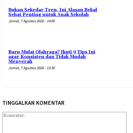
Bukan Sekedar Tren, Ini Alasan Bekal
Sehat Penting untuk Anak Sekolah
Jumat, 7 Agustus 2026 - 14:00
Baru Mulai Olahraga? Ikuti 9 Tips Ini
agar Konsisten dan Tidak Mudah
Menyerah
Jumat, 7 Agustus 2026 - 13:30
TINGGALKAN KOMENTAR
Kom