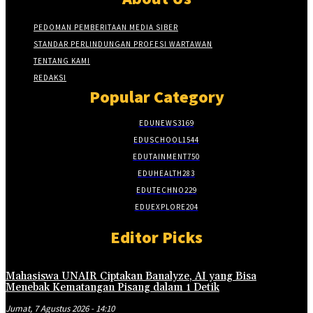
PEDOMAN PEMBERITAAN MEDIA SIBER
STANDAR PERLINDUNGAN PROFESI WARTAWAN
TENTANG KAMI
REDAKSI
Popular Category
EDUNEWS
3169
EDUSCHOOL
1544
EDUTAINMENT
750
EDUHEALTH
283
EDUTECHNO
229
EDUEXPLORE
204
Editor Picks
Mahasiswa UNAIR Ciptakan Banalyze, AI yang Bisa
Menebak Kematangan Pisang dalam 1 Detik
Jumat, 7 Agustus 2026 - 14:10