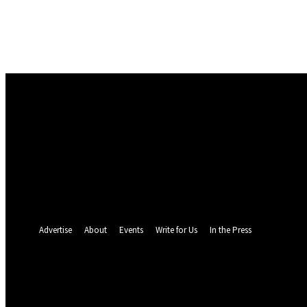
Masuk
Selamat Datang! Masuk ke akun Anda
nama pengguna
kata sandi Anda
Lupa kata sandi Anda? mendapatkan bantuan
Pemulihan password
Memulihkan kata sandi anda
email Anda
Sebuah kata sandi akan dikirimkan ke email Anda.
Advertise
About
Events
Write for Us
In the Press