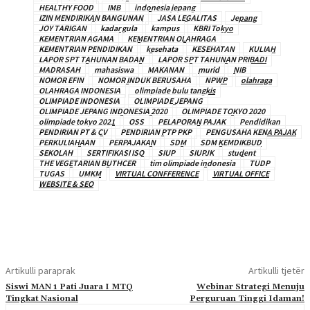
HEALTHY FOOD
IMB
indonesia jepang
IZIN MENDIRIKAN BANGUNAN
JASA LEGALITAS
Jepang
JOY TARIGAN
kadar gula
kampus
KBRI Tokyo
KEMENTRIAN AGAMA
KEMENTRIAN OLAHRAGA
KEMENTRIAN PENDIDIKAN
kesehata
KESEHATAN
KULIAH
LAPOR SPT TAHUNAN BADAN
LAPOR SPT TAHUNAN PRIBADI
MADRASAH
mahasiswa
MAKANAN
murid
NIB
NOMOR EFIN
NOMOR INDUK BERUSAHA
NPWP
olahraga
OLAHRAGA INDONESIA
olimpiade bulu tangkis
OLIMPIADE INDONESIA
OLIMPIADE JEPANG
OLIMPIADE JEPANG INDONESIA 2020
OLIMPIADE TOKYO 2020
olimpiade tokyo 2021
OSS
PELAPORAN PAJAK
Pendidikan
PENDIRIAN PT & CV
PENDIRIAN PTP PKP
PENGUSAHA KENA PAJAK
PERKULIAHAAN
PERPAJAKAN
SDM
SDM KEMDIKBUD
SEKOLAH
SERTIFIKASI ISO
SIUP
SIUPJK
student
THE VEGETARIAN BUTHCER
tim olimpiade indonesia
TUDP
TUGAS
UMKM
VIRTUAL CONFFERENCE
VIRTUAL OFFICE
WEBSITE & SEO
Artikulli paraprak
Artikulli tjetër
Siswi MAN 1 Pati Juara I MTQ
Webinar Strategi Menuju
Tingkat Nasional
Perguruan Tinggi Idaman!