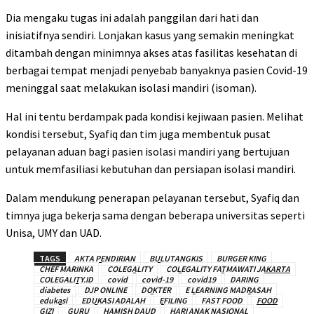
Dia mengaku tugas ini adalah panggilan dari hati dan
inisiatifnya sendiri. Lonjakan kasus yang semakin meningkat
ditambah dengan minimnya akses atas fasilitas kesehatan di
berbagai tempat menjadi penyebab banyaknya pasien Covid-19
meninggal saat melakukan isolasi mandiri (isoman).
Hal ini tentu berdampak pada kondisi kejiwaan pasien. Melihat
kondisi tersebut, Syafiq dan tim juga membentuk pusat
pelayanan aduan bagi pasien isolasi mandiri yang bertujuan
untuk memfasiliasi kebutuhan dan persiapan isolasi mandiri.
Dalam mendukung penerapan pelayanan tersebut, Syafiq dan
timnya juga bekerja sama dengan beberapa universitas seperti
Unisa, UMY dan UAD.
TAGS
AKTA PENDIRIAN
BULUTANGKIS
BURGER KING
CHEF MARINKA
COLEGALITY
COLEGALITY FATMAWATI JAKARTA
COLEGALITY.ID
covid
covid-19
covid19
DARING
diabetes
DJP ONLINE
DOKTER
E LEARNING MADRASAH
edukasi
EDUKASI ADALAH
EFILING
FAST FOOD
FOOD
GIZI
GURU
HAMISH DAUD
HARI ANAK NASIONAL