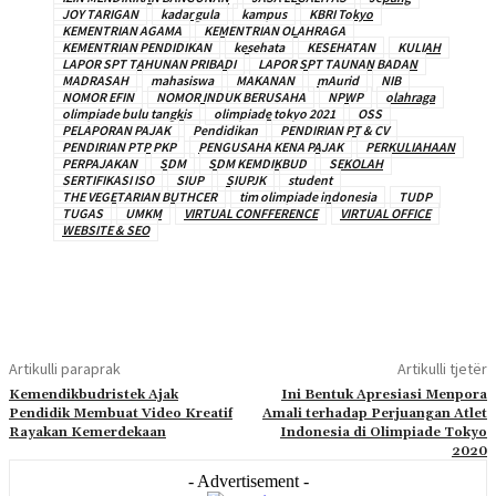
JOY TARIGAN
kadar gula
kampus
KBRI Tokyo
KEMENTRIAN AGAMA
KEMENTRIAN OLAHRAGA
KEMENTRIAN PENDIDIKAN
kesehata
KESEHATAN
KULIAH
LAPOR SPT TAHUNAN PRIBADI
LAPOR SPT TAUNAN BADAN
MADRASAH
mahasiswa
MAKANAN
mAurid
NIB
NOMOR EFIN
NOMOR INDUK BERUSAHA
NPWP
olahraga
olimpiade bulu tangkis
olimpiade tokyo 2021
OSS
PELAPORAN PAJAK
Pendidikan
PENDIRIAN PT & CV
PENDIRIAN PTP PKP
PENGUSAHA KENA PAJAK
PERKULIAHAAN
PERPAJAKAN
SDM
SDM KEMDIKBUD
SEKOLAH
SERTIFIKASI ISO
SIUP
SIUPJK
student
THE VEGETARIAN BUTHCER
tim olimpiade indonesia
TUDP
TUGAS
UMKM
VIRTUAL CONFFERENCE
VIRTUAL OFFICE
WEBSITE & SEO
Artikulli paraprak
Artikulli tjetër
Kemendikbudristek Ajak
Ini Bentuk Apresiasi Menpora
Pendidik Membuat Video Kreatif
Amali terhadap Perjuangan Atlet
Rayakan Kemerdekaan
Indonesia di Olimpiade Tokyo
2020
- Advertisement -