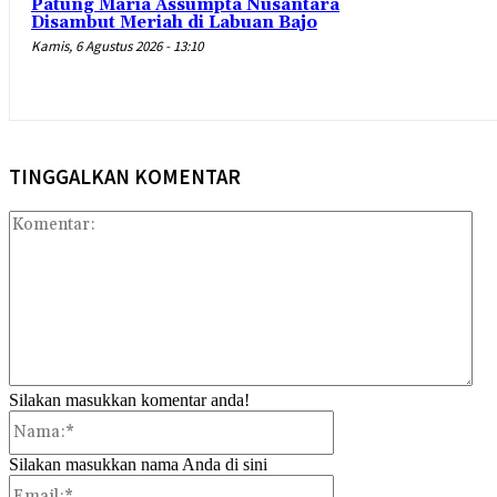
Patung Maria Assumpta Nusantara
Disambut Meriah di Labuan Bajo
Kamis, 6 Agustus 2026 - 13:10
TINGGALKAN KOMENTAR
Kom
Silakan masukkan komentar anda!
Nama:*
Silakan masukkan nama Anda di sini
Email:*