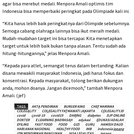
agar bisa merebut medali. Menpora Amali optimis tim
Indonesia bisa memperbaiki peringkat pada Olimpiade kali ini.
“Kita harus lebih baik peringkatnya dari Olimpide sebelumnya.
Semoga cabang olahraga lainnya bisa ikut meraih medali.
Mudah-mudahan target ini bisa tercapai. Kita menetapkan
target untuk lebih baik bukan tanpa alasan. Tentu sudah ada
hitung-hitungannya,” jelas Menpora Amali.
“Kepada para atlet, semangat terus dalam bertanding. Kalian
disana mewakili masyarakat Indonesia, jadi harus fokus dan
konsentrasi. Kepada masyarakat, tolong berikan dukungan
anda, mohon doanya. Jangan dicemooh,” tambah Menpora
Amali. (jef)
TAGS
AKTA PENDIRIAN
BURGER KING
CHEF MARINKA
COLEGALITY
COLEGALITY FATMAWATI JAKARTA
COLEGALITY.ID
covid
covid-19
covid19
DARING
diabetes
DJP ONLINE
DOKTER
E LEARNING MADRASAH
edukasi
EDUKASI ADALAH
EFILING
FAST FOOD
FOOD
GIZI
GURU
HAMISH DAUD
HARI ANAK NASIONAL
HEALTHY FOOD
IMB
indonesia jepang
IZIN MENDIRIKAN BANGUNAN
JASA LEGALITAS
Jepang