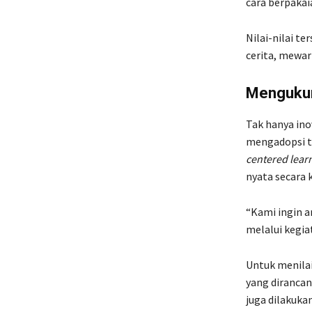
cara berpakai
Nilai-nilai t
cerita, mewar
Menguku
Tak hanya ino
mengadopsi te
centered lear
nyata secara
“Kami ingin a
melalui kegia
Untuk menilai
yang dirancan
juga dilakuka