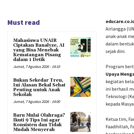
Must read
e
ducare.co.i
Airlangga (UN
anak-anak mel
Mahasiswa UNAIR
dalam bentuk
Ciptakan Banalyze, AI
yang Bisa Menebak
sejak dini.
Kematangan Pisang
dalam 1 Detik
Program bert
Jumat, 7 Agustus 2026 - 14:10
Upaya Menga
Bukan Sekedar Tren,
kegiatan bela
Ini Alasan Bekal Sehat
ini berhasil 
Penting untuk Anak
Sekolah
Teknologi (K
Jumat, 7 Agustus 2026 - 14:00
kepada Masya
Baru Mulai Olahraga?
Ketua tim, Fa
Ikuti 9 Tips Ini agar
Konsisten dan Tidak
Faadihillah, 
Mudah Menyerah
berdasarkan h