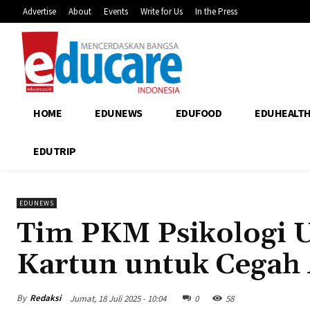
Advertise
About
Events
Write for Us
In the Press
HOME
EDUNEWS
EDUFOOD
EDUHEALT
EDUTRIP
EDUNEWS
Tim PKM Psikologi
Kartun untuk Cegah 
By
Redaksi
Jumat, 18 Juli 2025 - 10:04
0
58