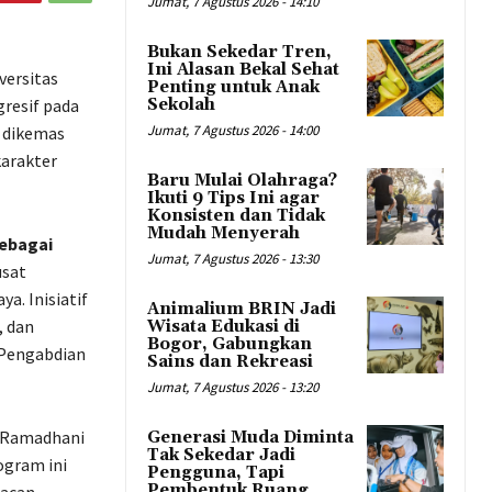
Jumat, 7 Agustus 2026 - 14:10
Bukan Sekedar Tren,
Ini Alasan Bekal Sehat
versitas
Penting untuk Anak
resif pada
Sekolah
Jumat, 7 Agustus 2026 - 14:00
g dikemas
arakter
Baru Mulai Olahraga?
Ikuti 9 Tips Ini agar
Konsisten dan Tidak
Mudah Menyerah
sebagai
Jumat, 7 Agustus 2026 - 13:30
usat
a. Inisiatif
Animalium BRIN Jadi
, dan
Wisata Edukasi di
Bogor, Gabungkan
 Pengabdian
Sains dan Rekreasi
Jumat, 7 Agustus 2026 - 13:20
a Ramadhani
Generasi Muda Diminta
Tak Sekedar Jadi
ogram ini
Pengguna, Tapi
Pembentuk Ruang
Bacan