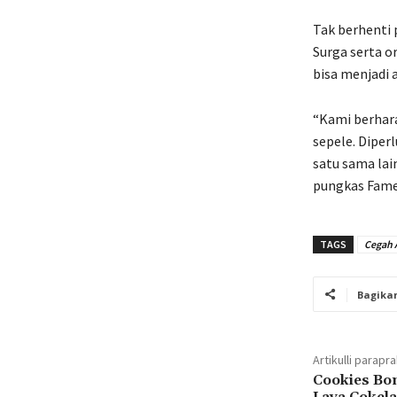
Tak berhenti 
Surga serta o
bisa menjadi 
“Kami berhara
sepele. Diper
satu sama lai
pungkas Fame
TAGS
Cegah 
Bagika
Artikulli parapr
Cookies Bo
Lava Cokela