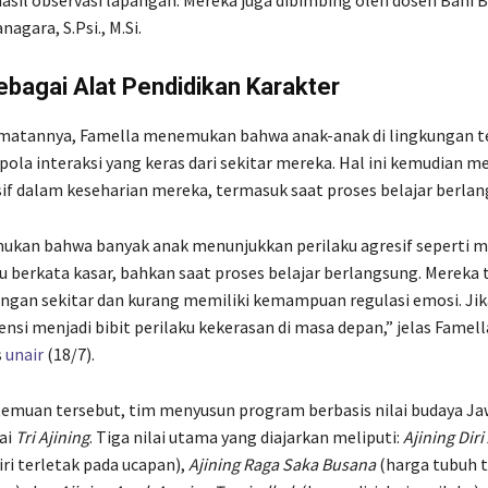
agara, S.Psi., M.Si.
bagai Alat Pendidikan Karakter
atannya, Famella menemukan bahwa anak-anak di lingkungan t
pola interaksi yang keras dari sekitar mereka. Hal ini kemudian 
sif dalam keseharian mereka, termasuk saat proses belajar berlan
kan bahwa banyak anak menunjukkan perilaku agresif seperti 
au berkata kasar, bahkan saat proses belajar berlangsung. Mereka 
ngan sekitar dan kurang memiliki kemampuan regulasi emosi. Jika
ensi menjadi bibit perilaku kekerasan di masa depan,” jelas Famel
s
unair
(18/7).
emuan tersebut, tim menyusun program berbasis nilai budaya Ja
ai
Tri Ajining
. Tiga nilai utama yang diajarkan meliputi:
Ajining Diri
iri terletak pada ucapan),
Ajining Raga Saka Busana
(harga tubuh 