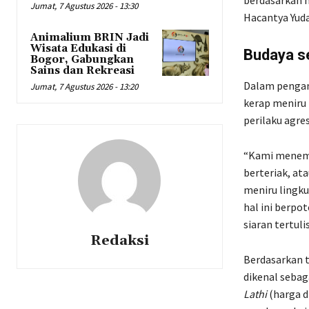
Jumat, 7 Agustus 2026 - 13:30
Hacantya Yudan
Animalium BRIN Jadi
Wisata Edukasi di
Budaya se
Bogor, Gabungkan
Sains dan Rekreasi
Dalam pengam
Jumat, 7 Agustus 2026 - 13:20
kerap meniru 
perilaku agre
“Kami menemu
berteriak, at
meniru lingku
hal ini berpot
siaran tertuli
Redaksi
Berdasarkan t
dikenal sebag
Lathi
(harga d