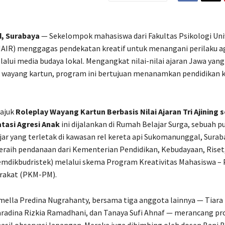
d,
Surabaya
— Sekelompok mahasiswa dari Fakultas Psikologi Uni
AIR) menggagas pendekatan kreatif untuk menangani perilaku ag
alui media budaya lokal. Mengangkat nilai-nilai ajaran Jawa yan
 wayang kartun, program ini bertujuan menanamkan pendidikan k
ajuk
Roleplay Wayang Kartun Berbasis Nilai Ajaran Tri Ajining 
tasi Agresi Anak
ini dijalankan di Rumah Belajar Surga, sebuah p
jar yang terletak di kawasan rel kereta api Sukomanunggal, Surabay
meraih pendanaan dari Kementerian Pendidikan, Kebudayaan, Riset
emdikbudristek) melalui skema Program Kreativitas Mahasiswa –
rakat (PKM-PM).
mella Predina Nugrahanty, bersama tiga anggota lainnya — Tiar
Faradina Rizkia Ramadhani, dan Tanaya Sufi Ahnaf — merancang pr
asil observasi lapangan. Mereka juga dibimbing oleh dosen Bani 