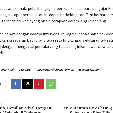
pada anak-anak, pelatihan juga diberikan kepada para pengajar R
rang tua agar pendekatan ini dapat berkelanjutan. Tim berharap 
alternatif edukatif yang bisa diterapkan dalam jangka panjang.
p bahwa dengan adanya intervensi ini, agresi pada anak tidak di
lukan kesadaran bagi orang tua serta lingkungan sekitar untuk sa
n dengan mengatasi perilaku yang tidak diinginkan lewat cara-cara
lla.
Agresi Anak
Psikologi
Universitas Airlangga (UNAIR)
Wayang Kartun
n
ak
mb, Cemilan Viral Dengan
Gen Z Rentan Stres? Ini 
t Meleleh di Dalamnya
Sehat yang Bisa Dila