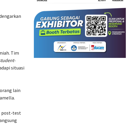
endengarkan
.
lmiah. Tim
student-
dapi situasi
orang lain
amella.
 post-test
langsung