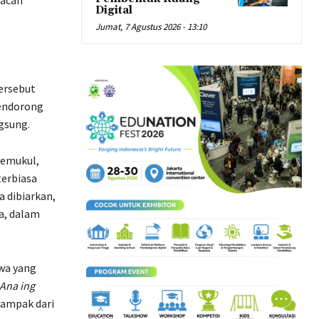
Digital
Jumat, 7 Agustus 2026 - 13:10
ersebut
mendorong
gsung.
memukul,
terbiasa
 dibiarkan,
la, dalam
wa yang
 Ana ing
tampak dari