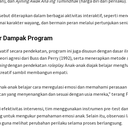
an), dan
Ajining Awak Ana ing Tumindhak
(harga diri dari perilaku).
ersebut diterapkan dalam berbagai aktivitas interaktif, seperti m
nai karakter wayang, dan bermain peran melalui pertunjukan seni
r Dampak Program
vatif secara pendekatan, program ini juga disusun dengan dasar i
ori agresi dari Buss dan Perry (1992), serta menerapkan metode
ning
dengan pendekatan
roleplay
. Anak-anak diajak belajar mengha
 kreatif sambil membangun empati.
nak-anak belajar cara meregulasi emosi dan memahami perasaan 
tan yang menyenangkan dan sesuai dengan usia mereka,” terang F
 efektivitas intervensi, tim menggunakan instrumen pre-test dan
g untuk mengukur pemahaman emosi anak. Selain itu, observasi 
n guna melihat perubahan perilaku selama proses berlangsung.