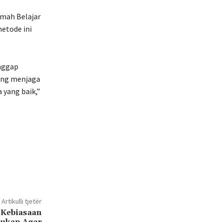
umah Belajar
metode ini
anggap
ling menjaga
 yang baik,”
Artikulli tjetër
3 Kebiasaan
kukan Agar