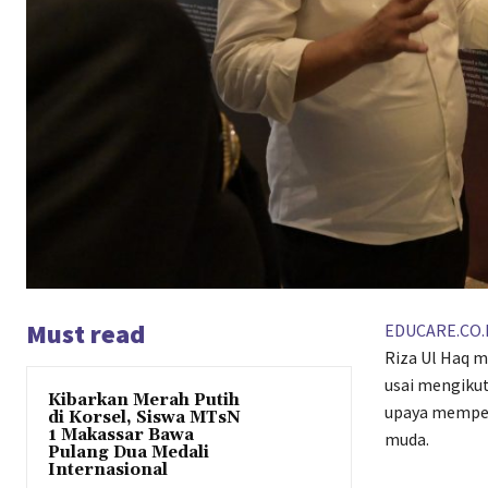
Must read
EDUCARE.CO.
Riza Ul Haq 
usai mengikut
Kibarkan Merah Putih
upaya memperk
di Korsel, Siswa MTsN
1 Makassar Bawa
muda.
Pulang Dua Medali
Internasional