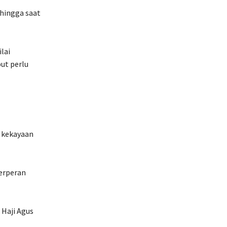
 hingga saat
lai
ut perlu
i kekayaan
erperan
 Haji Agus