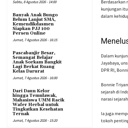
Berdasarkan 
Sabtu, 8 Agustus 2026 - 14:00
kunjungan itu
Banyak Anak Bungo
dalam kehidup
Belum Lanjut SMA,
Kemendikdasmen
Siapkan PJJ 100
Persen Online
Menelus
Jumat, 7 Agustus 2026 - 16:15
Pascabanjir Besar,
Dalam kunjung
Semangat Belajar
Anak Sorkam Bangkit
Jayabaya, uns
Lagi Berkat Ruang
DPR RI, Bonni
Kelas Darurat
Jumat, 7 Agustus 2026 - 16:00
Bonnie Triyan
Dari Daun Kelor
sejarah di In
hingga Temulawak,
narasi sejara
Mahasiswa UMM Racik
Wafer Herbal untuk
Tingkatkan Kesehatan
Ia juga mempe
Ternak
tokoh penting
Jumat, 7 Agustus 2026 - 15:20