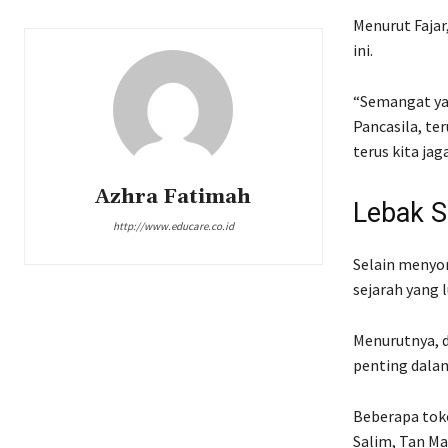
Menurut Fajar
ini.
“Semangat yan
Pancasila, te
terus kita jag
Azhra Fatimah
Lebak S
http://www.educare.co.id
Selain menyor
sejarah yang l
Menurutnya, d
penting dalam
Beberapa toko
Salim, Tan Ma