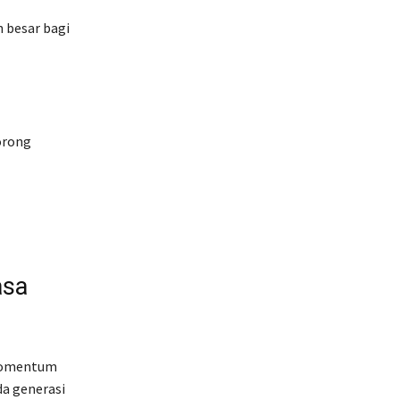
 besar bagi
orong
asa
 Momentum
da generasi