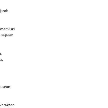
jarah
 memiliki
 sejarah
.
a.
 museum
karakter