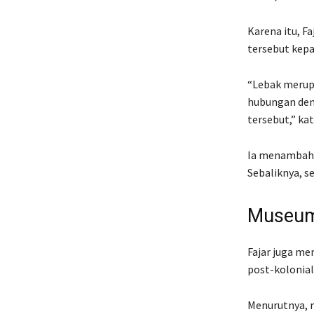
Karena itu, F
tersebut kepa
“Lebak merupa
hubungan deng
tersebut,” ka
Ia menambahka
Sebaliknya, s
Museum 
Fajar juga m
post-kolonial 
Menurutnya, 