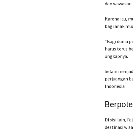
dan wawasan 
Karena itu, m
bagi anak mud
“Bagi dunia p
harus terus 
ungkapnya.
Selain menja
perjuangan ba
Indonesia.
Berpote
Di sisi lain,
destinasi wisa