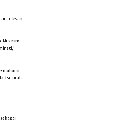
 dan relevan
da. Museum
inati,”
 memahami
ari sejarah
 sebagai