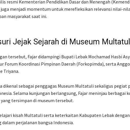
rilis resmi Kementerian Pendidikan Dasar dan Menengah (Kemend
 juga menjadi momentum untuk merefleksikan relevansi nilai-nila
an masyarakat saat ini.
uri Jejak Sejarah di Museum Multatul
an tersebut, Fajar didampingi Bupati Lebak Mochamad Hasbi Asyi
ur Forum Koordinasi Pimpinan Daerah (Forkopimda), serta Anggo
e Triyana.
a dikenal sebagai penggagas Museum Multatuli sekaligus pegiat 
donesia. Selama kunjungan berlangsung, Fajar meninjau berbagai k
h yang tersimpan di museum tersebut.
lajari kisah Multatuli serta keterkaitan Kabupaten Lebak denga
 dalam perjalanan bangsa Indonesia.