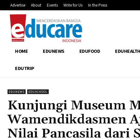
Advertise
About
Events
Write for Us
In the Press
HOME
EDUNEWS
EDUFOOD
EDUHEALT
EDUTRIP
EDUNEWS
EDUSCHOOL
Kunjungi Museum Mu
Wamendikdasmen Aj
Nilai Pancasila dari 