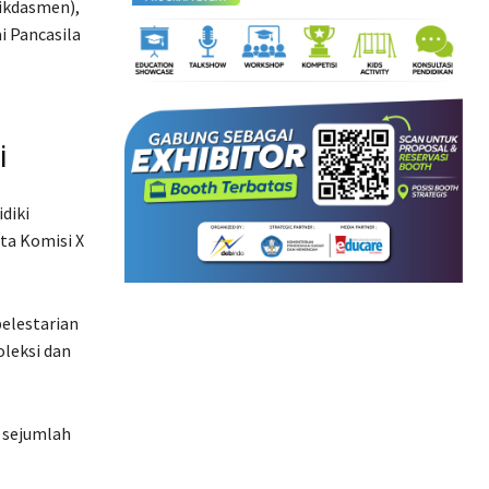
ikdasmen),
i Pancasila
i
diki
ta Komisi X
pelestarian
oleksi dan
n sejumlah