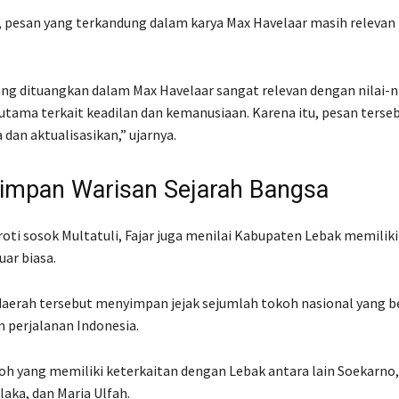
, pesan yang terkandung dalam karya Max Havelaar masih relevan
g dituangkan dalam Max Havelaar sangat relevan dengan nilai-ni
rutama terkait keadilan dan kemanusiaan. Karena itu, pesan terseb
a dan aktualisasikan,” ujarnya.
impan Warisan Sejarah Bangsa
oti sosok Multatuli, Fajar juga menilai Kabupaten Lebak memilik
uar biasa.
aerah tersebut menyimpan jejak sejumlah tokoh nasional yang b
 perjalanan Indonesia.
h yang memiliki keterkaitan dengan Lebak antara lain Soekarno,
laka, dan Maria Ulfah.