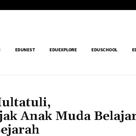
H
EDUNEST
EDUEXPLORE
EDUSCHOOL
E
ltatuli,
ak Anak Muda Belaja
Sejarah