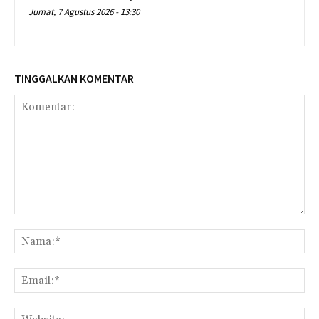
Jumat, 7 Agustus 2026 - 13:30
TINGGALKAN KOMENTAR
Komentar:
Na
Ema
Web