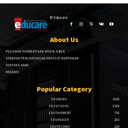
© Educare
About Us
PEDOMAN PEMBERITAAN MEDIA SIBER
STANDAR PERLINDUNGAN PROFESI WARTAWAN
TENTANG KAMI
REDAKSI
Popular Category
EDUNEWS
3169
EDUSCHOOL
1544
EDUTAINMENT
750
EDUHEALTH
283
EDUTECHNO
229