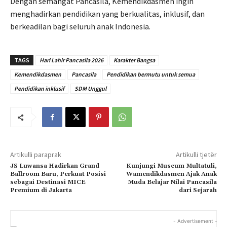
Dengan semangat Pancasila, Kemendikdasmen ingin
menghadirkan pendidikan yang berkualitas, inklusif, dan
berkeadilan bagi seluruh anak Indonesia.
TAGS
Hari Lahir Pancasila 2026
Karakter Bangsa
Kemendikdasmen
Pancasila
Pendidikan bermutu untuk semua
Pendidikan inklusif
SDM Unggul
Artikulli paraprak
Artikulli tjetër
JS Luwansa Hadirkan Grand
Kunjungi Museum Multatuli,
Ballroom Baru, Perkuat Posisi
Wamendikdasmen Ajak Anak
sebagai Destinasi MICE
Muda Belajar Nilai Pancasila
Premium di Jakarta
dari Sejarah
- Advertisement -