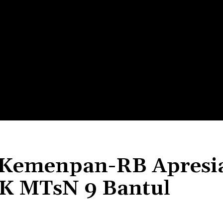
LTH
EDUNEST
EDUEXPLORE
EDUSCHOOL
l Kemenpan-RB Apresi
 MTsN 9 Bantul