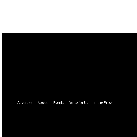
Masuk
Selamat Datang! Masuk ke akun Anda
nama pengguna
kata sandi Anda
Lupa kata sandi Anda? mendapatkan bantuan
Pemulihan password
Memulihkan kata sandi anda
email Anda
Sebuah kata sandi akan dikirimkan ke email Anda.
Advertise
About
Events
Write for Us
In the Press