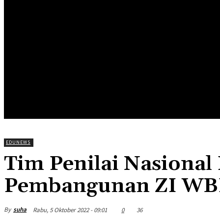
HOME
EDUNEWS
EDUFOOD
EDUHEA
EDUTRIP
EDUNEWS
Tim Penilai Nasiona
Pembangunan ZI WBK
By
suha
Rabu, 5 Oktober 2022 - 09:01
0
36