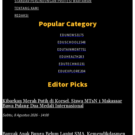
STANDAR PERLINDUNGAN PROFESI WARTAWAN
TENTANG KAMI
REDAKSI
Popular Category
EDUNEWS
3175
EDUSCHOOL
1548
EDUTAINMENT
751
EDUHEALTH
283
EDUTECHNO
231
EDUEXPLORE
204
Editor Picks
Kibarkan Merah Putih di Korsel, Siswa MTsN 1 Makassar
Bawa Pulang Dua Medali Internasional
Sabtu, 8 Agustus 2026 - 14:00
Banyak Anak Bungo Belum Lanjut SMA, Kemendikdasmen