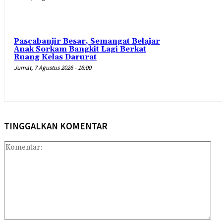
Pascabanjir Besar, Semangat Belajar
Anak Sorkam Bangkit Lagi Berkat
Ruang Kelas Darurat
Jumat, 7 Agustus 2026 - 16:00
TINGGALKAN KOMENTAR
Kom