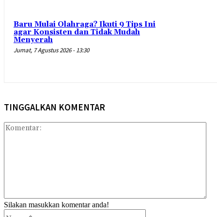
Baru Mulai Olahraga? Ikuti 9 Tips Ini
agar Konsisten dan Tidak Mudah
Menyerah
Jumat, 7 Agustus 2026 - 13:30
TINGGALKAN KOMENTAR
Kom
Silakan masukkan komentar anda!
Nama:*