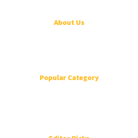
About Us
PEDOMAN PEMBERITAAN MEDIA SIBER
STANDAR PERLINDUNGAN PROFESI WARTAWAN
TENTANG KAMI
REDAKSI
Popular Category
EDUNEWS
3169
EDUSCHOOL
1544
EDUTAINMENT
750
EDUHEALTH
283
EDUTECHNO
229
EDUEXPLORE
204