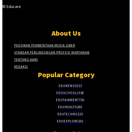
© Educare
About Us
PEDOMAN PEMBERITAAN MEDIA SIBER
STANDAR PERLINDUNGAN PROFESI WARTAWAN
TENTANG KAMI
REDAKSI
Popular Category
EDUNEWS
3153
EDUSCHOOL
1538
EDUTAINMENT
750
EDUHEALTH
280
EDUTECHNO
225
EDUEXPLORE
201