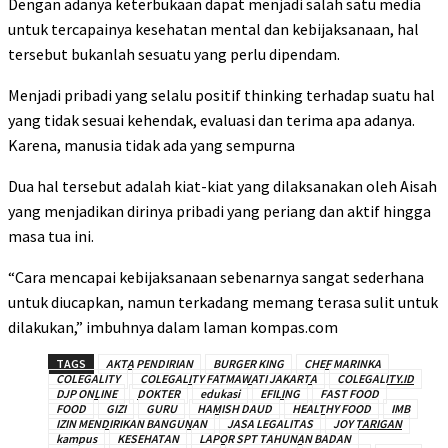
Dengan adanya keterbukaan dapat menjadi salah satu media
untuk tercapainya kesehatan mental dan kebijaksanaan, hal
tersebut bukanlah sesuatu yang perlu dipendam.
Menjadi pribadi yang selalu positif thinking terhadap suatu hal
yang tidak sesuai kehendak, evaluasi dan terima apa adanya.
Karena, manusia tidak ada yang sempurna
Dua hal tersebut adalah kiat-kiat yang dilaksanakan oleh Aisah
yang menjadikan dirinya pribadi yang periang dan aktif hingga
masa tua ini.
“Cara mencapai kebijaksanaan sebenarnya sangat sederhana
untuk diucapkan, namun terkadang memang terasa sulit untuk
dilakukan,” imbuhnya dalam laman kompas.com
TAGS
AKTA PENDIRIAN
BURGER KING
CHEF MARINKA
COLEGALITY
COLEGALITY FATMAWATI JAKARTA
COLEGALITY.ID
DJP ONLINE
DOKTER
edukasi
EFILING
FAST FOOD
FOOD
GIZI
GURU
HAMISH DAUD
HEALTHY FOOD
IMB
IZIN MENDIRIKAN BANGUNAN
JASA LEGALITAS
JOY TARIGAN
kampus
KESEHATAN
LAPOR SPT TAHUNAN BADAN