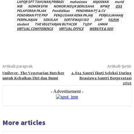
LAPOR SPT TAHUNAN PRIBADI
mahasiswa
MAKANAN
murid
NIB
NOMOR EFIN
NOMOR INDUK BERUSAHA
NPWP
OSS
PELAPORAN PAJAK
Pendidikan
PENDIRIAN PT & CV
PENDIRIAN PTP PKP
PENGUSAHA KENA PAJAK
PERKULIAHAAN
PERPAJAKAN
SEKOLAH
SERTIFIKASI ISO
SIUP
SIUPJK
student
THE VEGETARIAN BUTHCER
TUDP
UMKM
VIRTUAL CONFFERENCE
VIRTUAL OFFICE
WEBSITE & SEO
Artikulli paraprak
Artikulli tjetër
Unilever, The Vegetarian Butcher
4.614 Santri Ikuti Seleksi Daring
untuk Kebaikan Diri dan Bumi
Beasiswa Santri Berprestasi
2021
- Advertisement -
More articles