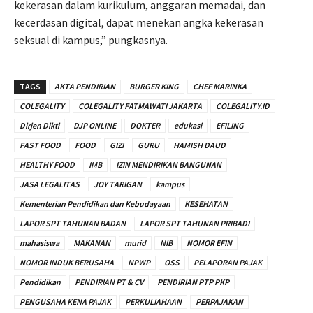
kekerasan dalam kurikulum, anggaran memadai, dan
kecerdasan digital, dapat menekan angka kekerasan
seksual di kampus,” pungkasnya.
TAGS
AKTA PENDIRIAN
BURGER KING
CHEF MARINKA
COLEGALITY
COLEGALITY FATMAWATI JAKARTA
COLEGALITY.ID
Dirjen Dikti
DJP ONLINE
DOKTER
edukasi
EFILING
FAST FOOD
FOOD
GIZI
GURU
HAMISH DAUD
HEALTHY FOOD
IMB
IZIN MENDIRIKAN BANGUNAN
JASA LEGALITAS
JOY TARIGAN
kampus
Kementerian Pendidikan dan Kebudayaan
KESEHATAN
LAPOR SPT TAHUNAN BADAN
LAPOR SPT TAHUNAN PRIBADI
mahasiswa
MAKANAN
murid
NIB
NOMOR EFIN
NOMOR INDUK BERUSAHA
NPWP
OSS
PELAPORAN PAJAK
Pendidikan
PENDIRIAN PT & CV
PENDIRIAN PTP PKP
PENGUSAHA KENA PAJAK
PERKULIAHAAN
PERPAJAKAN