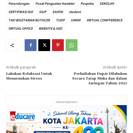
Perundungan
Pusat Penguatan Karakter
Puspeka
SEKOLAH
SERTIFIKASI ISO
SIUP
SIUPJK
student
THE VEGETARIAN BUTHCER
TUDP
UMKM
VIRTUAL CONFFERENCE
VIRTUAL OFFICE
WEBSITE & SEO
Artikulli paraprak
Artikulli tjetër
Lakukan Relaksasi Untuk
Perkuliahan Dapat Dilakukan
Menurunkan Stress
Secara Tatap Muka dan dalam
Jaringan Tahun 2021
- Advertisement -