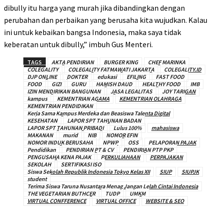
dibully itu harga yang murah jika dibandingkan dengan
perubahan dan perbaikan yang berusaha kita wujudkan. Kalau
ini untuk kebaikan bangsa Indonesia, maka saya tidak
keberatan untuk dibully,” imbuh Gus Menteri.
TAGS
AKTA PENDIRIAN
BURGER KING
CHEF MARINKA
COLEGALITY
COLEGALITY FATMAWATI JAKARTA
COLEGALITY.ID
DJP ONLINE
DOKTER
edukasi
EFILING
FAST FOOD
FOOD
GIZI
GURU
HAMISH DAUD
HEALTHY FOOD
IMB
IZIN MENDIRIKAN BANGUNAN
JASA LEGALITAS
JOY TARIGAN
kampus
KEMENTRIAN AGAMA
KEMENTRIAN OLAHRAGA
KEMENTRIAN PENDIDIKAN
Kerja Sama Kampus Merdeka dan Beasiswa Talenta Digital
KESEHATAN
LAPOR SPT TAHUNAN BADAN
LAPOR SPT TAHUNAN PRIBADI
Lulus 100%
mahasiswa
MAKANAN
murid
NIB
NOMOR EFIN
NOMOR INDUK BERUSAHA
NPWP
OSS
PELAPORAN PAJAK
Pendidikan
PENDIRIAN PT & CV
PENDIRIAN PTP PKP
PENGUSAHA KENA PAJAK
PERKULIAHAAN
PERPAJAKAN
SEKOLAH
SERTIFIKASI ISO
Siswa Sekolah Republik Indonesia Tokyo Kelas XII
SIUP
SIUPJK
student
Terima Siswa Taruna Nusantara Menag Jangan Lelah Cintai Indonesia
THE VEGETARIAN BUTHCER
TUDP
UMKM
VIRTUAL CONFFERENCE
VIRTUAL OFFICE
WEBSITE & SEO