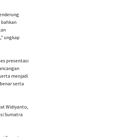
cenderung
n bahkan
gan
,” ungkap
es presentasi
rancangan
serta menjadi
benar serta
at Widiyanto,
nsi Sumatra