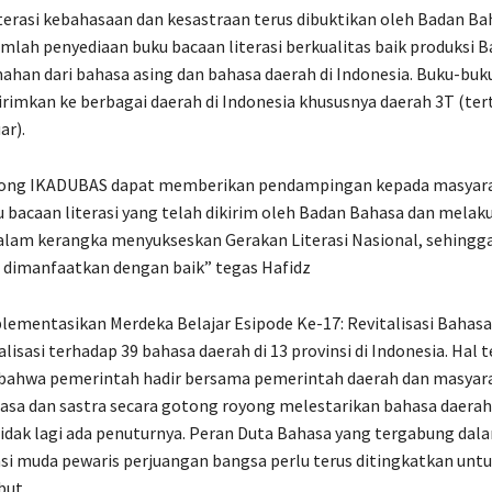
terasi kebahasaan dan kesastraan terus dibuktikan oleh Badan Ba
mlah penyediaan buku bacaan literasi berkualitas baik produksi 
han dari bahasa asing dan bahasa daerah di Indonesia. Buku-buku
kirimkan ke berbagai daerah di Indonesia khususnya daerah 3T (ter
ar).
ng IKADUBAS dapat memberikan pendampingan kepada masyara
bacaan literasi yang telah dikirim oleh Badan Bahasa dan melak
lam kerangka menyukseskan Gerakan Literasi Nasional, sehingg
 dimanfaatkan dengan baik” tegas Hafidz
mentasikan Merdeka Belajar Esipode Ke-17: Revitalisasi Bahasa d
alisasi terhadap 39 bahasa daerah di 13 provinsi di Indonesia. Hal 
ahwa pemerintah hadir bersama pemerintah daerah dan masyara
sa dan sastra secara gotong royong melestarikan bahasa daerah
idak lagi ada penuturnya. Peran Duta Bahasa yang tergabung da
si muda pewaris perjuangan bangsa perlu terus ditingkatkan un
but.