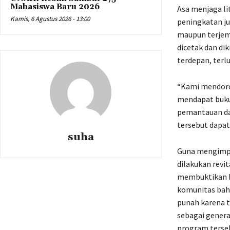
Mahasiswa Baru 2026
Asa menjaga li
Kamis, 6 Agustus 2026 - 13:00
peningkatan ju
maupun terjema
dicetak dan di
terdepan, terlu
“Kami mendoro
mendapat buku 
pemantauan da
tersebut dapat
suha
Guna mengimple
dilakukan revit
membuktikan b
komunitas baha
punah karena t
sebagai genera
program terse