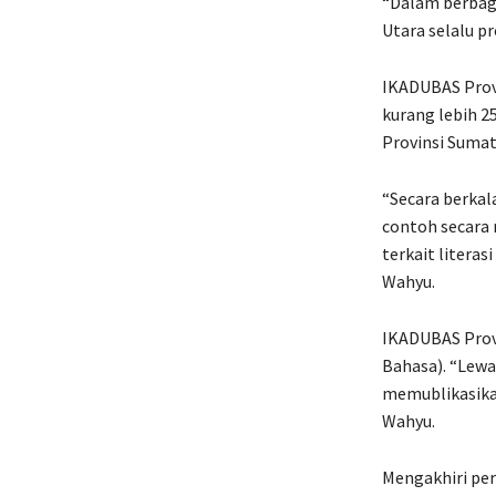
“Dalam berbaga
Utara selalu pr
IKADUBAS Provi
kurang lebih 2
Provinsi Sumat
“Secara berkal
contoh secara 
terkait literas
Wahyu.
IKADUBAS Prov
Bahasa). “Lew
memublikasikan
Wahyu.
Mengakhiri pe