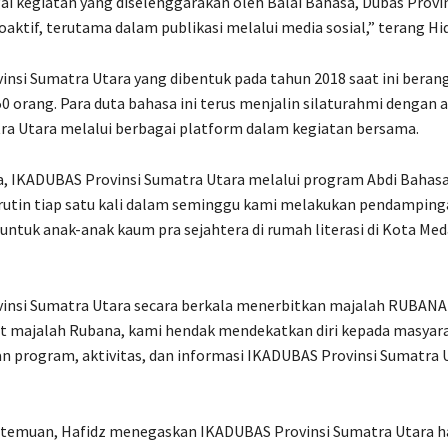
i kegiatan yang diselenggarakan oleh Balai Bahasa, Dubas Provi
oaktif, terutama dalam publikasi melalui media sosial,” terang Hi
nsi Sumatra Utara yang dibentuk pada tahun 2018 saat ini bera
50 orang. Para duta bahasa ini terus menjalin silaturahmi dengan
ra Utara melalui berbagai platform dalam kegiatan bersama.
a, IKADUBAS Provinsi Sumatra Utara melalui program Abdi Bahasa
rutin tiap satu kali dalam seminggu kami melakukan pendamping
i untuk anak-anak kaum pra sejahtera di rumah literasi di Kota Med
insi Sumatra Utara secara berkala menerbitkan majalah RUBANA
at majalah Rubana, kami hendak mendekatkan diri kepada masyar
 program, aktivitas, dan informasi IKADUBAS Provinsi Sumatra Ut
rtemuan, Hafidz menegaskan IKADUBAS Provinsi Sumatra Utara 