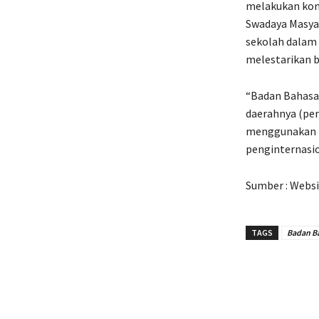
melakukan komu
Swadaya Masyar
sekolah dalam 
melestarikan b
“Badan Bahasa
daerahnya (pem
menggunakan ba
penginternasio
Sumber : Websi
TAGS
Badan B
Bagikan