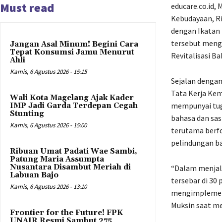
Must read
educare.co.id
Kebudayaan, R
dengan Ikatan 
tersebut meng
Jangan Asal Minum! Begini Cara
Tepat Konsumsi Jamu Menurut
Revitalisasi Ba
Ahli
Kamis, 6 Agustus 2026 - 15:15
Sejalan dengan
Tata Kerja Ke
Wali Kota Magelang Ajak Kader
mempunyai tug
IMP Jadi Garda Terdepan Cegah
Stunting
bahasa dan sas
Kamis, 6 Agustus 2026 - 15:00
terutama berfo
pelindungan ba
Ribuan Umat Padati Wae Sambi,
Patung Maria Assumpta
Nusantara Disambut Meriah di
“Dalam menjala
Labuan Bajo
tersebar di 30
Kamis, 6 Agustus 2026 - 13:10
mengimplementa
Muksin saat m
Frontier for the Future! FPK
UNAIR Resmi Sambut 275