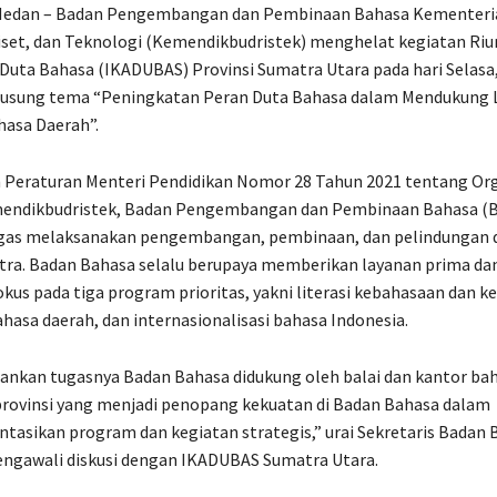
, Medan – Badan Pengembangan dan Pembinaan Bahasa Kementeria
iset, dan Teknologi (Kemendikbudristek) menghelat kegiatan Ri
Duta Bahasa (IKADUBAS) Provinsi Sumatra Utara pada hari Selasa, 
usung tema “Peningkatan Peran Duta Bahasa dalam Mendukung L
hasa Daerah”.
 Peraturan Menteri Pendidikan Nomor 28 Tahun 2021 tentang Org
mendikbudristek, Badan Pengembangan dan Pembinaan Bahasa (
as melaksanakan pengembangan, pembinaan, dan pelindungan d
tra. Badan Bahasa selalu berupaya memberikan layanan prima dan
kus pada tiga program prioritas, yakni literasi kebahasaan dan k
hasa daerah, dan internasionalisasi bahasa Indonesia.
nkan tugasnya Badan Bahasa didukung oleh balai dan kantor ba
 provinsi yang menjadi penopang kekuatan di Badan Bahasa dalam
sikan program dan kegiatan strategis,” urai Sekretaris Badan 
engawali diskusi dengan IKADUBAS Sumatra Utara.