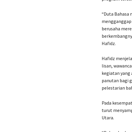
“Duta Bahasa m
mengganggap b
berusaha mere
berkembangnya
Hafidz.
Hafidz menjela
lisan, wawanca
kegiatan yang 
panutan bagi g
pelestarian ba
Pada kesempata
turut menyampa
Utara.