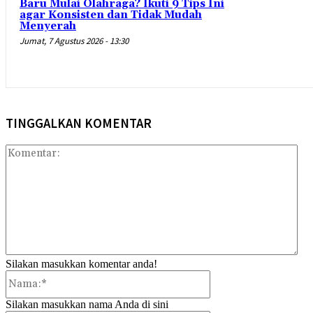
Baru Mulai Olahraga? Ikuti 9 Tips Ini
agar Konsisten dan Tidak Mudah
Menyerah
Jumat, 7 Agustus 2026 - 13:30
TINGGALKAN KOMENTAR
Kom
Silakan masukkan komentar anda!
Nama:*
Silakan masukkan nama Anda di sini