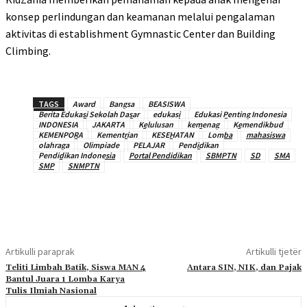
konsep perlindungan dan keamanan melalui pengalaman
aktivitas di establishment Gymnastic Center dan Building
Climbing.
TAGS
Award
Bangsa
BEASISWA
Berita Edukasi Sekolah Dasar
edukasi
Edukasi Penting Indonesia
INDONESIA
JAKARTA
Kelulusan
kemenag
Kemendikbud
KEMENPORA
Kementrian
KESEHATAN
Lomba
mahasiswa
olahraga
Olimpiade
PELAJAR
Pendidikan
Pendidikan Indonesia
Portal Pendidikan
SBMPTN
SD
SMA
SMP
SNMPTN
Artikulli paraprak
Artikulli tjetër
Teliti Limbah Batik, Siswa MAN 4
Antara SIN, NIK, dan Pajak
Bantul Juara 1 Lomba Karya
Tulis Ilmiah Nasional