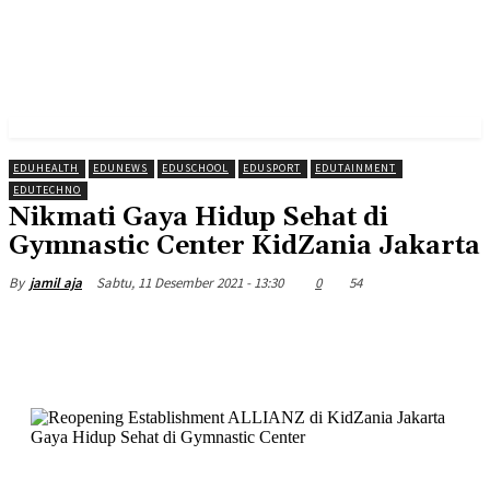
EDUHEALTH
EDUNEWS
EDUSCHOOL
EDUSPORT
EDUTAINMENT
EDUTECHNO
Nikmati Gaya Hidup Sehat di
Gymnastic Center KidZania Jakarta
Sabtu, 11 Desember 2021 - 13:30
0
54
By
jamil aja