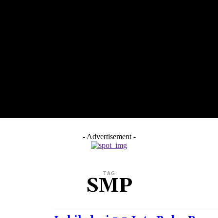
LTH
EDUNEST
EDUEXPLORE
EDUSCHOOL
- Advertisement -
TAG
SMP