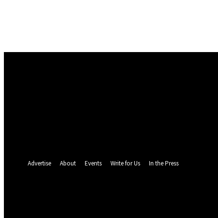
Masuk
Selamat Datang! Masuk ke akun Anda
nama pengguna
kata sandi Anda
Lupa kata sandi Anda? mendapatkan bantuan
Pemulihan password
Memulihkan kata sandi anda
email Anda
Sebuah kata sandi akan dikirimkan ke email Anda.
Advertise
About
Events
Write for Us
In the Press