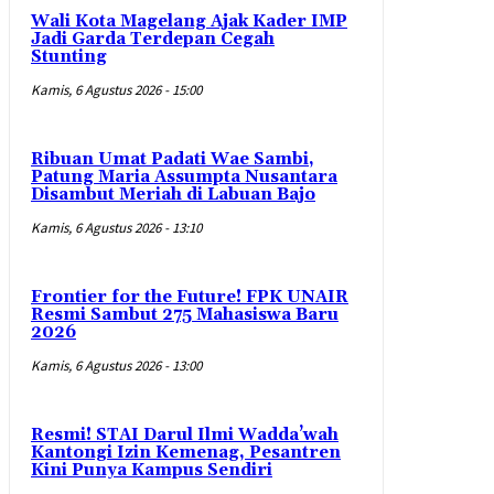
Wali Kota Magelang Ajak Kader IMP
Jadi Garda Terdepan Cegah
Stunting
Kamis, 6 Agustus 2026 - 15:00
Ribuan Umat Padati Wae Sambi,
Patung Maria Assumpta Nusantara
Disambut Meriah di Labuan Bajo
Kamis, 6 Agustus 2026 - 13:10
Frontier for the Future! FPK UNAIR
Resmi Sambut 275 Mahasiswa Baru
2026
Kamis, 6 Agustus 2026 - 13:00
Resmi! STAI Darul Ilmi Wadda’wah
Kantongi Izin Kemenag, Pesantren
Kini Punya Kampus Sendiri