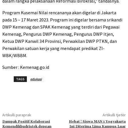
dalam rangka pelaksanaan Reformasi Birokrasi,” tandasnya.
Program Kusemai Nilai rencananya akan digelar di Jakarta
pada 15 – 17 Maret 2023. Program ini digelar bersama srikandi
DWP Kemenag dan SPAK Kemenag yang terdiri dari Pegawai
Kemenag, Pengurus DWP Kemenag, Pengurus DWP Itjen,
Ketua DWP Kanwil 34 Provinsi, Perwakilan DWP PTKN, dan
Perwakilan satuan kerja yang mendapat predikat ZI-
WBK/WBBM.
Sumber : Kemenag.go.id
TAGS
edukasi
Artikulli paraprak
Artikulli tjetër
Dampak Positif Kolaborasi
Hebat ! Siswa MAN 1 Yogyakarta
Kemendikbudristek dengan
Ini Diterima Lima Kampus Luar