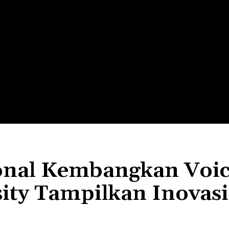
LTH
EDUNEST
EDUEXPLORE
EDUSCHOOL
onal Kembangkan Voi
ity Tampilkan Inovasi