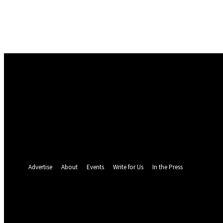
Masuk
Selamat Datang! Masuk ke akun Anda
nama pengguna
kata sandi Anda
Lupa kata sandi Anda? mendapatkan bantuan
Pemulihan password
Memulihkan kata sandi anda
email Anda
Sebuah kata sandi akan dikirimkan ke email Anda.
Advertise
About
Events
Write for Us
In the Press