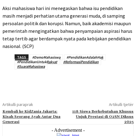
Aksi mahasiswa hari ini menegaskan bahwa isu pendidikan
masih menjadi perhatian utama generasi muda, di samping
persoalan politik dan korupsi. Namun, baik akademisi maupun
pemerintah mengingatkan bahwa penyampaian aspirasi harus
tetap tertib agar berdampak nyata pada kebijakan pendidikan
nasional. (SCP)
TAGS
#DemoMahasiswa
#PendidikanAdalahHak
#PendidikanUntukRakyat
#ReformasiPendidikan
#SuaraMahasiswa
Artikulli paraprak
Artikulli tjetër
Kembali ke KidZania Jakarta:
118 Siswa Berkebutuhan Khusus
Kisah Seorang Ayah Antar Dua
Unjuk Prestasi di O2SN Diksus
Generasi
2025
- Advertisement -