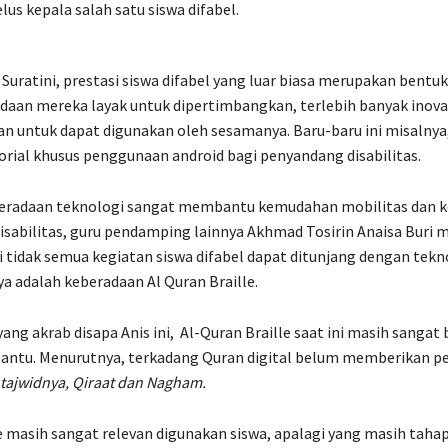
us kepala salah satu siswa difabel.
uratini, prestasi siswa difabel yang luar biasa merupakan bentuk
aan mereka layak untuk dipertimbangkan, terlebih banyak inova
n untuk dapat digunakan oleh sesamanya. Baru-baru ini misalnya,
ial khusus penggunaan android bagi penyandang disabilitas.
eradaan teknologi sangat membantu kemudahan mobilitas dan 
sabilitas, guru pendamping lainnya Akhmad Tosirin Anaisa Buri
i tidak semua kegiatan siswa difabel dapat ditunjang dengan tekn
a adalah keberadaan Al Quran Braille.
yang akrab disapa Anis ini, Al-Quran Braille saat ini masih sangat
ntu. Menurutnya, terkadang Quran digital belum memberikan pe
tajwidnya, Qiraat dan Nagham.
e masih sangat relevan digunakan siswa, apalagi yang masih tahap 