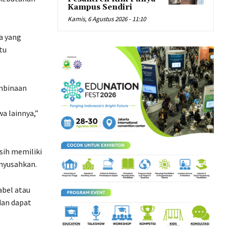
Kampus Sendiri
Kamis, 6 Agustus 2026 - 11:10
a yang
tu
embinaan
a lainnya,”
sih memiliki
enyusahkan.
abel atau
dan dapat