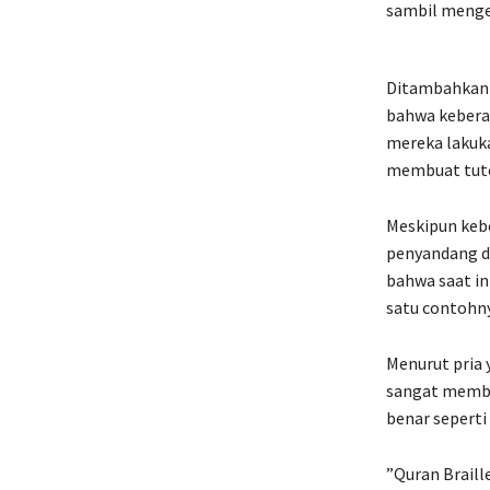
sambil mengel
Ditambahkan S
bahwa keberad
mereka lakuka
membuat tutor
Meskipun keb
penyandang di
bahwa saat in
satu contohny
Menurut pria 
sangat memba
benar seperti
”Quran Braill