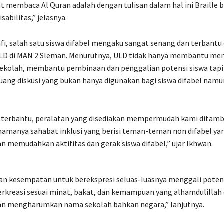
t membaca Al Quran adalah dengan tulisan dalam hal ini Braille b
abilitas,” jelasnya.
i, salah satu siswa difabel mengaku sangat senang dan terbantu
LD di MAN 2 Sleman. Menurutnya, ULD tidak hanya membantu men
sekolah, membantu pembinaan dan penggalian potensi siswa tapi
ang diskusi yang bukan hanya digunakan bagi siswa difabel namu
 terbantu, peralatan yang disediakan mempermudah kami ditamba
 namanya sahabat inklusi yang berisi teman-teman non difabel ya
n memudahkan aktifitas dan gerak siswa difabel,” ujar Ikhwan.
an kesempatan untuk berekspresi seluas-luasnya menggali potensi
erkreasi sesuai minat, bakat, dan kemampuan yang alhamdulillah
dan mengharumkan nama sekolah bahkan negara,” lanjutnya.