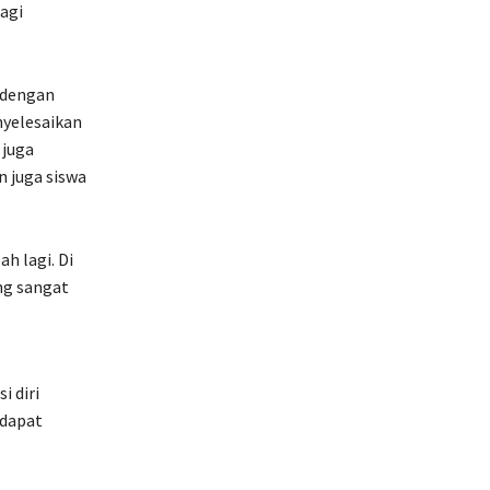
agi
 dengan
yelesaikan
 juga
n juga siswa
h lagi. Di
ng sangat
 diri
 dapat