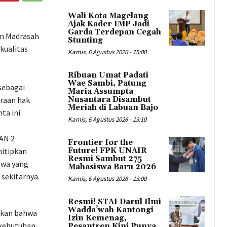
Wali Kota Magelang
Ajak Kader IMP Jadi
Garda Terdepan Cegah
an Madrasah
Stunting
kualitas
Kamis, 6 Agustus 2026 - 15:00
Ribuan Umat Padati
Wae Sambi, Patung
sebagai
Maria Assumpta
araan hak
Nusantara Disambut
Meriah di Labuan Bajo
a ini.
Kamis, 6 Agustus 2026 - 13:10
MAN 2
Frontier for the
nitipkan
Future! FPK UNAIR
Resmi Sambut 275
swa yang
Mahasiswa Baru 2026
 sekitarnya.
Kamis, 6 Agustus 2026 - 13:00
Resmi! STAI Darul Ilmi
Wadda’wah Kantongi
akan bahwa
Izin Kemenag,
 kebutuhan
Pesantren Kini Punya