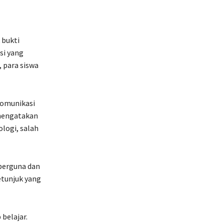
 bukti
si yang
 para siswa
komunikasi
 mengatakan
ologi, salah
 berguna dan
tunjuk yang
belajar.