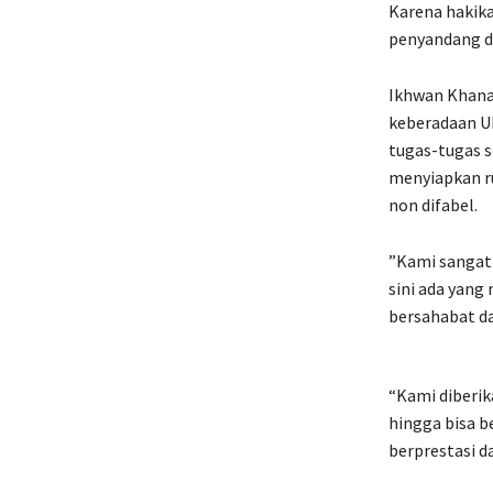
Karena hakika
penyandang dis
Ikhwan Khanaf
keberadaan U
tugas-tugas 
menyiapkan ru
non difabel.
”Kami sangat
sini ada yang
bersahabat da
“Kami diberik
hingga bisa b
berprestasi 