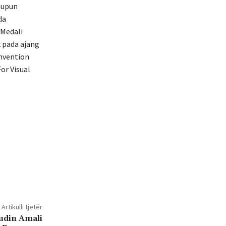
aupun
da
 Medali
k pada ajang
Invention
or Visual
Artikulli tjetër
udin Amali