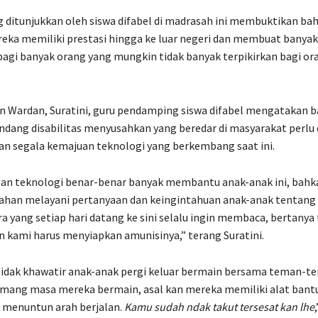
g ditunjukkan oleh siswa difabel di madrasah ini membuktikan b
ereka memiliki prestasi hingga ke luar negeri dan membuat banya
 bagi banyak orang yang mungkin tidak banyak terpikirkan bagi ora
n Wardan, Suratini, guru pendamping siswa difabel mengatakan 
dang disabilitas menyusahkan yang beredar di masyarakat perlu 
an segala kemajuan teknologi yang berkembang saat ini.
n teknologi benar-benar banyak membantu anak-anak ini, bahk
ahan melayani pertanyaan dan keingintahuan anak-anak tentang 
ra yang setiap hari datang ke sini selalu ingin membaca, bertanya
n kami harus menyiapkan amunisinya,” terang Suratini.
tidak khawatir anak-anak pergi keluar bermain bersama teman-t
mang masa mereka bermain, asal kan mereka memiliki alat bantu
 menuntun arah berjalan.
Kamu sudah ndak takut tersesat kan lhe