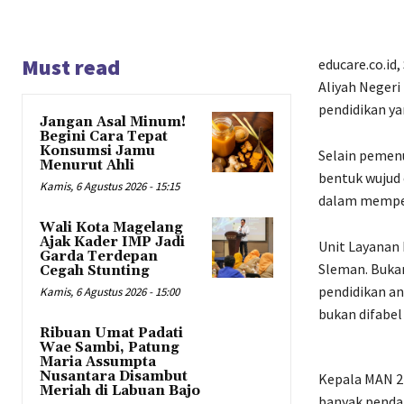
Must read
educare.co.id
Aliyah Neger
pendidikan y
Jangan Asal Minum!
Begini Cara Tepat
Konsumsi Jamu
Selain pemenu
Menurut Ahli
bentuk wujud 
Kamis, 6 Agustus 2026 - 15:15
dalam mempero
Wali Kota Magelang
Ajak Kader IMP Jadi
Unit Layanan 
Garda Terdepan
Sleman. Buka
Cegah Stunting
pendidikan an
Kamis, 6 Agustus 2026 - 15:00
bukan difabel
Ribuan Umat Padati
Wae Sambi, Patung
Maria Assumpta
Nusantara Disambut
Kepala MAN 
Meriah di Labuan Bajo
banyak penda