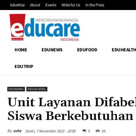
Advertise
About
Events
Write for Us
In the Press
HOME
EDUNEWS
EDUFOOD
EDUHEALT
EDUTRIP
EDUNEWS
EDUSCHOOL
Unit Layanan Difabel
Siswa Berkebutuhan
By
suha
Senin, 7 November 2022 - 10:00
0
54