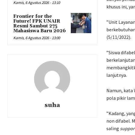
Kamis, 6 Agustus 2026 - 13:10
khusus ini, 
Frontier for the
Future! FPK UNAIR
”Unit Layanan
Resmi Sambut 275
berkebutuhan 
Mahasiswa Baru 2026
(5/11/2022).
Kamis, 6 Agustus 2026 - 13:00
”Siswa difab
berkelanjutan
membangkitkan
lanjutnya.
Namun, kata W
pola pikir la
suha
”Kadang, yang
non difabel. 
saling
suppor