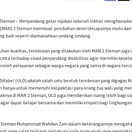
, Sleman – Menyandang gelar rujukan sekolah inklusi mengharusk
i (MAN) 2 Sleman membuat perubahan demi tercapainya mutu dan 
ang baik seperti diamanahkan undang-undang.
han kualitas, terobosan yang dilakukan oleh MAN 2 Sleman juga 
cinta terhadap siswa penyandang disabilitas agar memiliki keset
leh pelayanan sebagai warga negara yang sama di negara tercint
Difabel (ULD) adalah salah satu bentuk terobosan yang digagas 
n hanya untuk memenuhi ekspektasi para orang tua wali yang me
aknya di MAN 2 Sleman, ULD juga memberikan ruang lebih bagi si
 agar dapat belajar bersama dan memiliki empati bagi lingkungan
2 Sleman Muhammad Wahdan Zani dalam keterangannya mengat
pat yang salah tentang perlakuan pada anak-anak yang memiliki