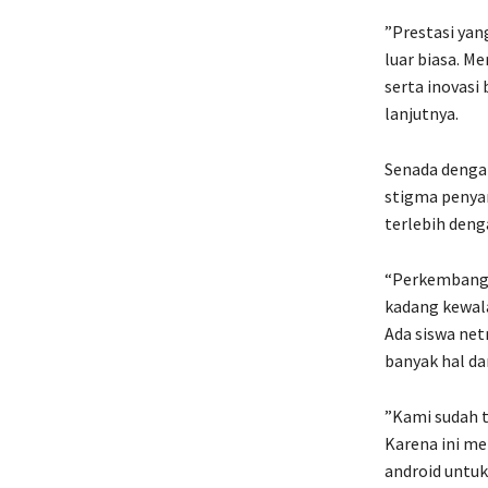
”Prestasi yan
luar biasa. M
serta inovasi
lanjutnya.
Senada denga
stigma penyan
terlebih deng
“Perkembanga
kadang kewal
Ada siswa net
banyak hal da
”Kami sudah 
Karena ini me
android untuk