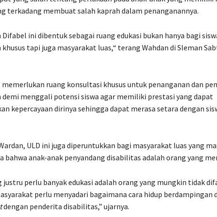
yang terkadang membuat salah kaprah dalam penanganannya.
 Difabel ini dibentuk sebagai ruang edukasi bukan hanya bagi sisw
khusus tapi juga masyarakat luas,“ terang Wahdan di Sleman Sab
el memerlukan ruang konsultasi khusus untuk penanganan dan p
 demi menggali potensi siswa agar memiliki prestasi yang dapat
 kepercayaan dirinya sehingga dapat merasa setara dengan sisw
ardan, ULD ini juga diperuntukkan bagi masyarakat luas yang ma
ma bahwa anak-anak penyandang disabilitas adalah orang yang m
 justru perlu banyak edukasi adalah orang yang mungkin tidak dif
Masyarakat perlu menyadari bagaimana cara hidup berdampingan 
t
dengan penderita disabilitas,” ujarnya.