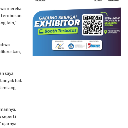
ahwa mereka
k terobosan
ng lain,”
bahwa
diluruskan,
an saya
banyak hal.
 tentang
emannya.
 seperti
,” ujarnya