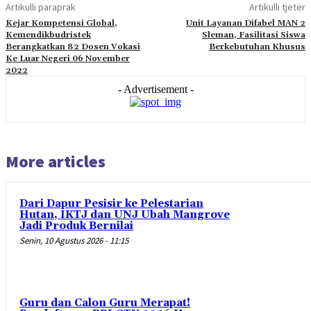
Artikulli paraprak
Artikulli tjetër
Kejar Kompetensi Global,
Unit Layanan Difabel MAN 2
Kemendikbudristek
Sleman, Fasilitasi Siswa
Berangkatkan 82 Dosen Vokasi
Berkebutuhan Khusus
Ke Luar Negeri 06 November
2022
- Advertisement -
More articles
Dari Dapur Pesisir ke Pelestarian
Hutan, IKTJ dan UNJ Ubah Mangrove
Jadi Produk Bernilai
Senin, 10 Agustus 2026 - 11:15
Guru dan Calon Guru Merapat!