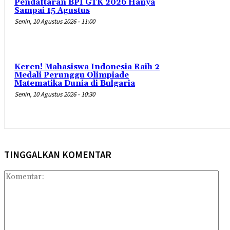
Pendaftaran BPI GTK 2026 Hanya
Sampai 15 Agustus
Senin, 10 Agustus 2026 - 11:00
Keren! Mahasiswa Indonesia Raih 2
Medali Perunggu Olimpiade
Matematika Dunia di Bulgaria
Senin, 10 Agustus 2026 - 10:30
TINGGALKAN KOMENTAR
Kom