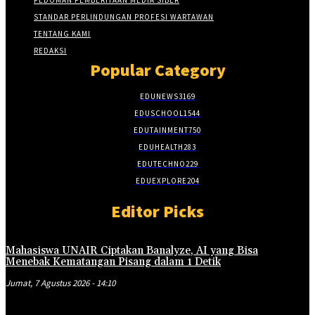
STANDAR PERLINDUNGAN PROFESI WARTAWAN
TENTANG KAMI
REDAKSI
Popular Category
EDUNEWS
3169
EDUSCHOOL
1544
EDUTAINMENT
750
EDUHEALTH
283
EDUTECHNO
229
EDUEXPLORE
204
Editor Picks
Mahasiswa UNAIR Ciptakan Banalyze, AI yang Bisa
Menebak Kematangan Pisang dalam 1 Detik
Jumat, 7 Agustus 2026 - 14:10