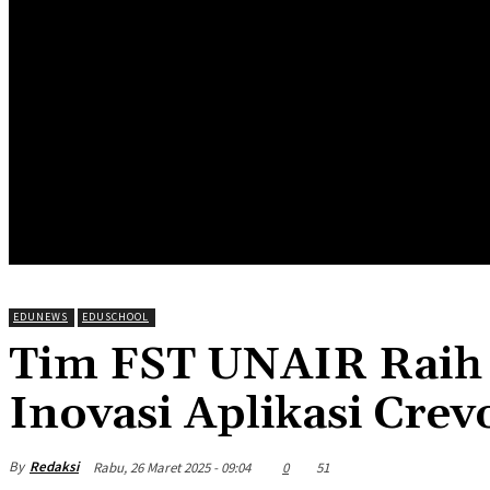
HOME
EDUNEWS
EDUFOOD
EDUHEA
EDUTRIP
EDUNEWS
EDUSCHOOL
Tim FST UNAIR Raih 
Inovasi Aplikasi Crev
By
Redaksi
Rabu, 26 Maret 2025 - 09:04
0
51