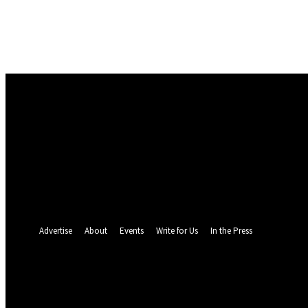
Masuk
Selamat Datang! Masuk ke akun Anda
nama pengguna
kata sandi Anda
Lupa kata sandi Anda? mendapatkan bantuan
Pemulihan password
Memulihkan kata sandi anda
email Anda
Sebuah kata sandi akan dikirimkan ke email Anda.
Advertise
About
Events
Write for Us
In the Press