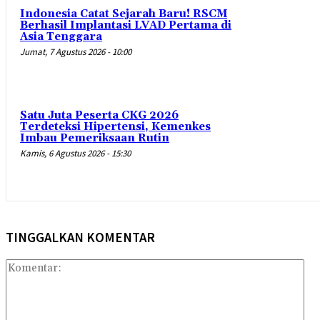
Indonesia Catat Sejarah Baru! RSCM
Berhasil Implantasi LVAD Pertama di
Asia Tenggara
Jumat, 7 Agustus 2026 - 10:00
Satu Juta Peserta CKG 2026
Terdeteksi Hipertensi, Kemenkes
Imbau Pemeriksaan Rutin
Kamis, 6 Agustus 2026 - 15:30
TINGGALKAN KOMENTAR
Kom