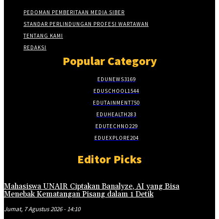
PEDOMAN PEMBERITAAN MEDIA SIBER
STANDAR PERLINDUNGAN PROFESI WARTAWAN
TENTANG KAMI
REDAKSI
Popular Category
EDUNEWS
3169
EDUSCHOOL
1544
EDUTAINMENT
750
EDUHEALTH
283
EDUTECHNO
229
EDUEXPLORE
204
Editor Picks
Mahasiswa UNAIR Ciptakan Banalyze, AI yang Bisa
Menebak Kematangan Pisang dalam 1 Detik
Jumat, 7 Agustus 2026 - 14:10