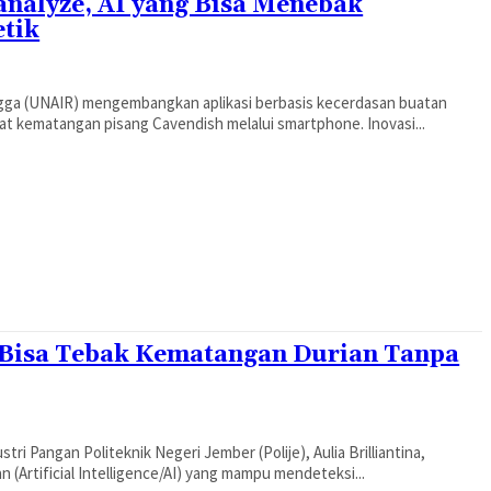
nalyze, AI yang Bisa Menebak
etik
ngga (UNAIR) mengembangkan aplikasi berbasis kecerdasan buatan
 kematangan pisang Cavendish melalui smartphone. Inovasi...
g Bisa Tebak Kematangan Durian Tanpa
i Pangan Politeknik Negeri Jember (Polije), Aulia Brilliantina,
Artificial Intelligence/AI) yang mampu mendeteksi...