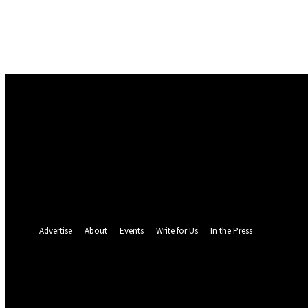
Masuk
Selamat Datang! Masuk ke akun Anda
nama pengguna
kata sandi Anda
Lupa kata sandi Anda? mendapatkan bantuan
Pemulihan password
Memulihkan kata sandi anda
email Anda
Sebuah kata sandi akan dikirimkan ke email Anda.
Advertise
About
Events
Write for Us
In the Press