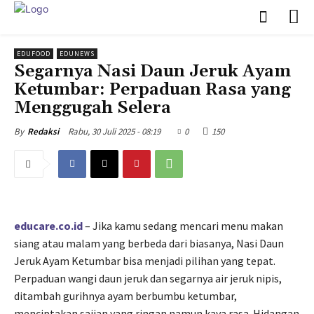
EDUFOOD
EDUNEWS
Segarnya Nasi Daun Jeruk Ayam
Ketumbar: Perpaduan Rasa yang
Menggugah Selera
Rabu, 30 Juli 2025 - 08:19
0
150
By
Redaksi
educare.co.id
– Jika kamu sedang mencari menu makan
siang atau malam yang berbeda dari biasanya, Nasi Daun
Jeruk Ayam Ketumbar bisa menjadi pilihan yang tepat.
Perpaduan wangi daun jeruk dan segarnya air jeruk nipis,
ditambah gurihnya ayam berbumbu ketumbar,
menciptakan sajian yang ringan namun kaya rasa. Hidangan