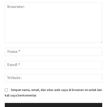
Komentar:
Na
Ema
Web
Simpan nama, email, dan situs web saya di browser ini untuk lain
kali saya berkomentar.