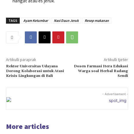
hangat atau es jeruk.
TAGS
Ayam Ketumbar
Nasi Daun Jeruk
Resep makanan
Artikulli paraprak
Artikulli tjetër
Rektor Universitas Udayana
Dosen Farmasi Itera Edukasi
Dorong Kolaborasi untuk Atasi
Warga soal Herbal Radang
Krisis Lingkungan di Bali
Sendi
- Advertisement -
More articles