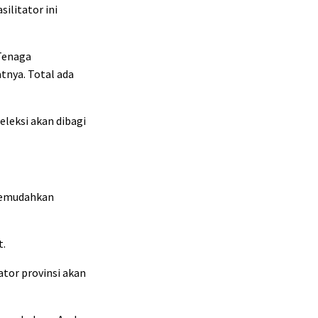
ilitator ini
 Tenaga
tnya. Total ada
eleksi akan dibagi
 memudahkan
t.
tator provinsi akan