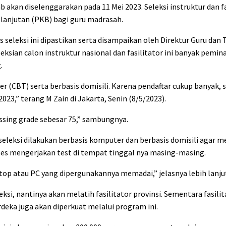
kan diselenggarakan pada 11 Mei 2023. Seleksi instruktur dan fas
anjutan (PKB) bagi guru madrasah.
s seleksi ini dipastikan serta disampaikan oleh Direktur Guru dan
sian calon instruktur nasional dan fasilitator ini banyak pemina
.
r (CBT) serta berbasis domisili. Karena pendaftar cukup banyak, s
023,” terang M Zain di Jakarta, Senin (8/5/2023).
assing grade sebesar 75,” sambungnya.
leksi dilakukan berbasis komputer dan berbasis domisili agar
es mengerjakan test di tempat tinggal nya masing-masing.
ptop atau PC yang dipergunakannya memadai,” jelasnya lebih lanju
leksi, nantinya akan melatih fasilitator provinsi. Sementara fasili
deka juga akan diperkuat melalui program ini.