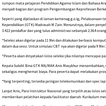
rumpun mata pelajaran Pendidikan Agama Islam dan Bahasa Arab a
menjadi bagian dari program Pengembangan Keprofesian Berkel
Seperti yang dijelaskan di laman kemenag.g.o.ig, Pelaksanaan te
Kependidikan (GTK) Madrasah M Zain. Menurutnya, dalam penyelek
3.422 pendaftar dan yang lulus administrasi sebanyak 2.364 orang
“Seleksi akan digelar pada 11 Mei dan dilakukan berbasis kompute
dalam dua sessi. Untuk simulasi CBT nya akan digelar pada 9 Mei 2
“Peserta akan dinyatakan lolos seleksi jika nilainya mencapai p
Kepala Subdit Bina GTK MA/MAK Anis Masykhur menambahkan, se
sekaligus menghemat biaya. Para peserta dapat melakukan pros
“Yang terpenting, tersedia jaringan telekomunikasi dan spec la
Lanjut Anis, Para Instruktur Nasional yang terpilih atau lolos se
memberikan pelatihan kepada fasilitator daerah. Kurikulum mer