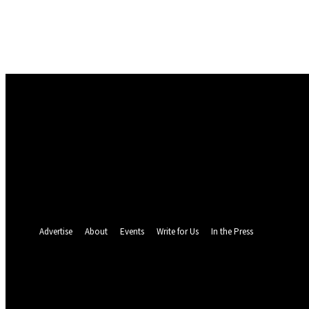
Masuk
Selamat Datang! Masuk ke akun Anda
nama pengguna
kata sandi Anda
Lupa kata sandi Anda? mendapatkan bantuan
Pemulihan password
Memulihkan kata sandi anda
email Anda
Sebuah kata sandi akan dikirimkan ke email Anda.
Advertise
About
Events
Write for Us
In the Press