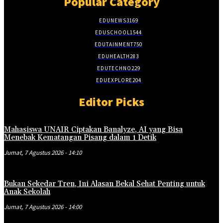
Popular Category
EDUNEWS
3169
EDUSCHOOL
1544
EDUTAINMENT
750
EDUHEALTH
283
EDUTECHNO
229
EDUEXPLORE
204
Editor Picks
Mahasiswa UNAIR Ciptakan Banalyze, AI yang Bisa
Menebak Kematangan Pisang dalam 1 Detik
Jumat, 7 Agustus 2026 - 14:10
Bukan Sekedar Tren, Ini Alasan Bekal Sehat Penting untuk
Anak Sekolah
Jumat, 7 Agustus 2026 - 14:00