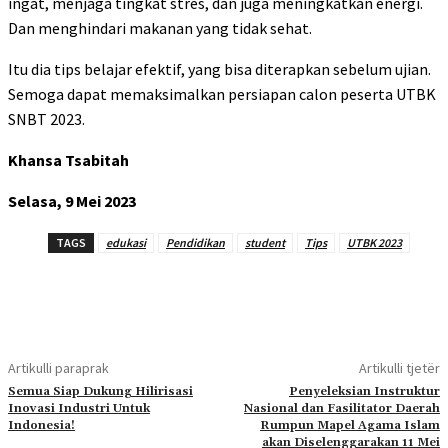
ingat, menjaga tingkat stres, dan juga meningkatkan energi.
Dan menghindari makanan yang tidak sehat.
Itu dia tips belajar efektif, yang bisa diterapkan sebelum ujian.
Semoga dapat memaksimalkan persiapan calon peserta UTBK
SNBT 2023.
Khansa Tsabitah
Selasa, 9 Mei 2023
TAGS
edukasi
Pendidikan
student
Tips
UTBK 2023
Artikulli paraprak
Artikulli tjetër
Semua Siap Dukung Hilirisasi
Penyeleksian Instruktur
Inovasi Industri Untuk
Nasional dan Fasilitator Daerah
Indonesia!
Rumpun Mapel Agama Islam
akan Diselenggarakan 11 Mei