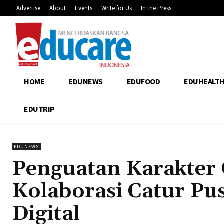
Advertise
About
Events
Write for Us
In the Press
HOME
EDUNEWS
EDUFOOD
EDUHEALT
EDUTRIP
EDUNEWS
Penguatan Karakter 
Kolaborasi Catur Pus
Digital