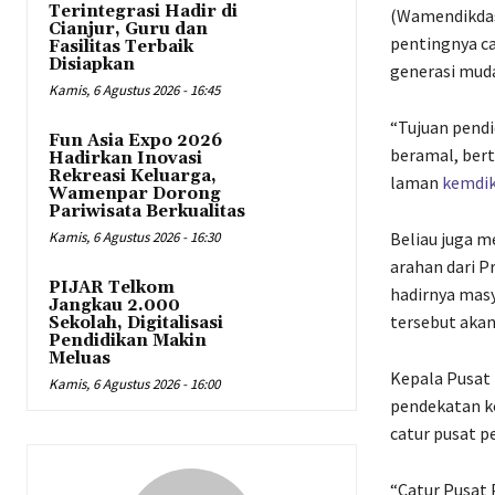
Terintegrasi Hadir di
(Wamendikdas
Cianjur, Guru dan
pentingnya c
Fasilitas Terbaik
Disiapkan
generasi mud
Kamis, 6 Agustus 2026 - 16:45
“Tujuan pend
Fun Asia Expo 2026
beramal, bert
Hadirkan Inovasi
Rekreasi Keluarga,
laman
kemdi
Wamenpar Dorong
Pariwisata Berkualitas
Kamis, 6 Agustus 2026 - 16:30
Beliau juga 
arahan dari P
PIJAR Telkom
hadirnya masy
Jangkau 2.000
tersebut akan
Sekolah, Digitalisasi
Pendidikan Makin
Meluas
Kepala Pusat 
Kamis, 6 Agustus 2026 - 16:00
pendekatan k
catur pusat p
“Catur Pusat 