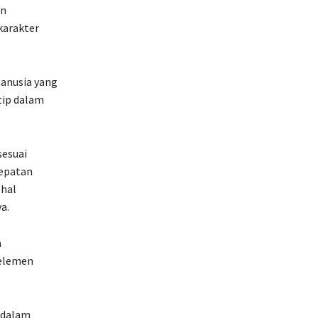
an
karakter
anusia yang
tip dalam
esuai
cepatan
 hal
a.
a
 elemen
 dalam