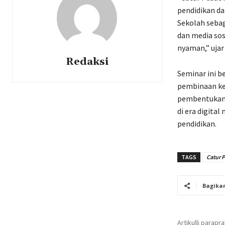
pendidikan da
Sekolah sebag
dan media so
nyaman,” ujar
Redaksi
Seminar ini 
pembinaan ke
pembentukan 
di era digita
pendidikan.
TAGS
Catur 
Bagika
Artikulli parapr