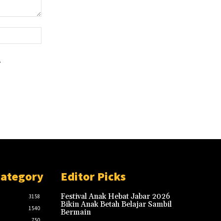
Website:
.
Category
Editor Picks
Festival Anak Hebat Jabar 2026
3158
Bikin Anak Betah Belajar Sambil
1540
Bermain
750