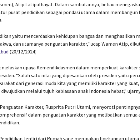
men), Atip Latipulhayat. Dalam sambutannya, beliau menegask
atur pusat pendidikan sebagai pondasi utama dalam membangun 
a.
idikan yaitu mencerdaskan kehidupan bangsa dan menghasilkan m
akwa, dan utamanya penguatan karakter,” ucap Wamen Atip, diku
kbud
(20/12/2024)
menjelaskan upaya Kemendikdasmen dalam memperkuat karakter s
residen. “Salah satu nilai yang dipesankan oleh presiden yaitu per
arakat dari generasi muda kita yang memiliki karakter yang kuat,
 diwujudkan melalui tujuh kebiasaan anak Indonesia hebat,” ujarny
Penguatan Karakter, Rusprita Putri Utami, menyoroti pentingny
omprehensif dalam penguatan karakter yang melibatkan semua
endidikan.
Pendidikan terdiri dari Rumah yang merupakan lingkungan utama