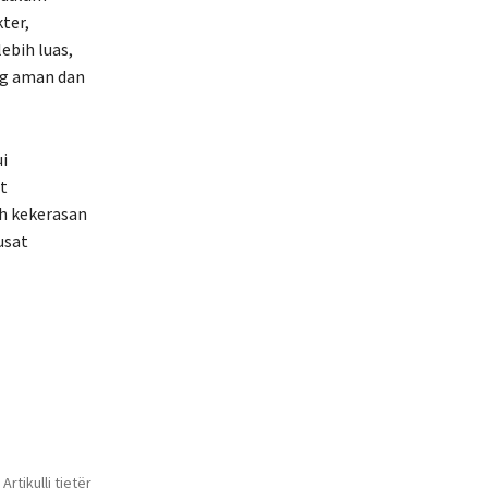
ter,
ebih luas,
ng aman dan
i
t
h kekerasan
usat
Artikulli tjetër