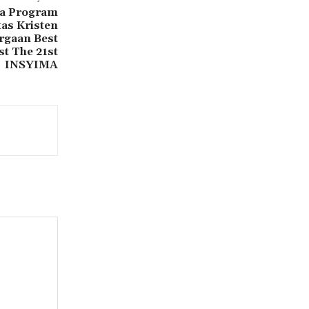
wa Program
tas Kristen
rgaan Best
t The 21st
INSYIMA