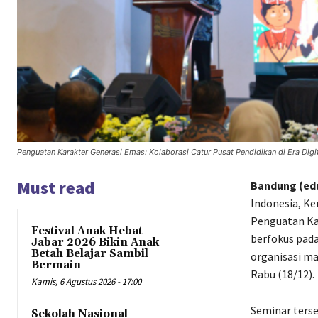
Penguatan Karakter Generasi Emas: Kolaborasi Catur Pusat Pendidikan di Era Digi
Must read
Bandung (edu
Indonesia, K
Penguatan Kar
Festival Anak Hebat
berfokus pada
Jabar 2026 Bikin Anak
Betah Belajar Sambil
organisasi ma
Bermain
Rabu (18/12).
Kamis, 6 Agustus 2026 - 17:00
Seminar terse
Sekolah Nasional