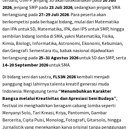
terbaru, OSN-P jenjang SD akan dilaksanakan pada
20 Juli
2026
, jenjang SMP pada
23 Juli 2026
, sedangkan jenjang SMA
berlangsung pada
27–29 Juli 2026
. Para peserta akan
berkompetisi pada berbagai bidang, mulai dari Matematika
dan IPA untuk SD, Matematika, IPA, dan IPS untuk SMP, hingga
sembilan bidang lomba di SMA, yakni Matematika, Fisika,
Kimia, Biologi, Informatika, Astronomi, Ekonomi, Kebumian,
dan Geografi. Sementara itu, babak nasional dijadwalkan
berlangsung pada
25–31 Agustus 2026
untuk SD dan SMP, serta
14–20 September 2026
untuk SMA.
Di bidang seni dan sastra,
FLS3N 2026
kembali menjadi
panggung bagi lahirnya talenta kreatif generasi muda
Indonesia. Mengusung tema
“Menumbuhkan Karakter
Bangsa melalui Kreativitas dan Apresiasi Seni Budaya”
,
festival ini menghadirkan beragam cabang lomba seperti
Menyanyi Solo, Tari Kreasi, Kriya, Pantomim, Gambar
Bercerita, Cipta Puisi, Monolog, Fotografi, Gitarsolo, hingga
Jurnalistik yang menekankan karya orisinal tanpa penggunaan