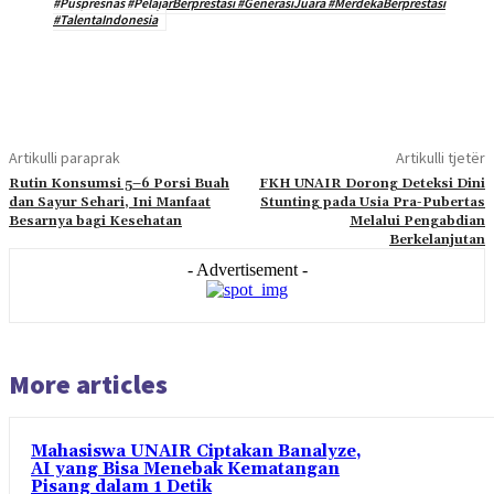
#Puspresnas #PelajarBerprestasi #GenerasiJuara #MerdekaBerprestasi
#TalentaIndonesia
Artikulli paraprak
Artikulli tjetër
Rutin Konsumsi 5–6 Porsi Buah
FKH UNAIR Dorong Deteksi Dini
dan Sayur Sehari, Ini Manfaat
Stunting pada Usia Pra-Pubertas
Besarnya bagi Kesehatan
Melalui Pengabdian
Berkelanjutan
- Advertisement -
More articles
Mahasiswa UNAIR Ciptakan Banalyze,
AI yang Bisa Menebak Kematangan
Pisang dalam 1 Detik