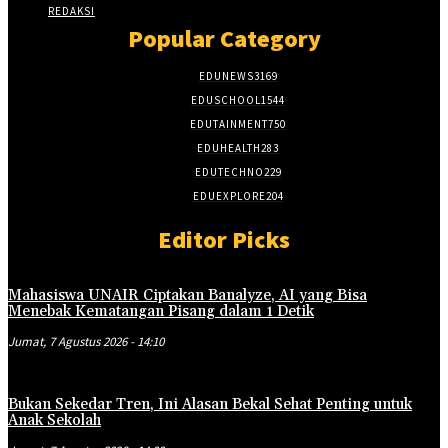
REDAKSI
Popular Category
EDUNEWS
3169
EDUSCHOOL
1544
EDUTAINMENT
750
EDUHEALTH
283
EDUTECHNO
229
EDUEXPLORE
204
Editor Picks
Mahasiswa UNAIR Ciptakan Banalyze, AI yang Bisa
Menebak Kematangan Pisang dalam 1 Detik
Jumat, 7 Agustus 2026 - 14:10
Bukan Sekedar Tren, Ini Alasan Bekal Sehat Penting untuk
Anak Sekolah