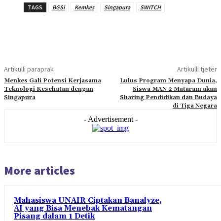
TAGS
BGSi
Kemkes
Singapura
SWITCH
Artikulli paraprak
Artikulli tjetër
Menkes Gali Potensi Kerjasama
Lulus Program Menyapa Dunia,
Teknologi Kesehatan dengan
Siswa MAN 2 Mataram akan
Singapura
Sharing Pendidikan dan Budaya
di Tiga Negara
- Advertisement -
More articles
Mahasiswa UNAIR Ciptakan Banalyze,
AI yang Bisa Menebak Kematangan
Pisang dalam 1 Detik