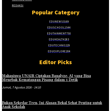
REDAKSI
Popular Category
EDUNEWS
3169
EDUSCHOOL
1544
EDUTAINMENT
750
EDUHEALTH
283
EDUTECHNO
229
EDUEXPLORE
204
Editor Picks
Mahasiswa UNAIR Ciptakan Banalyze, AI yang Bisa
Menebak Kematangan Pisang dalam 1 Detik
Jumat, 7 Agustus 2026 - 14:10
Bukan Sekedar Tren, Ini Alasan Bekal Sehat Penting untuk
Anak Sekolah