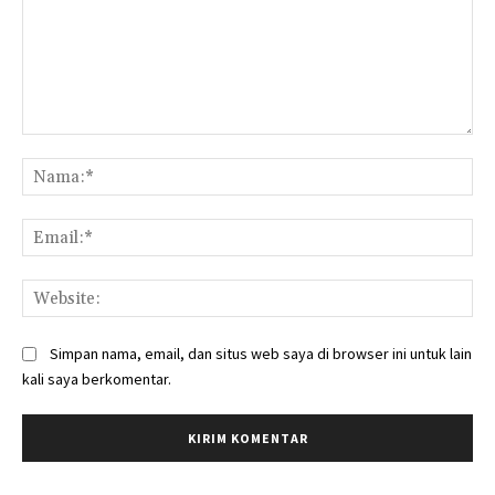
Komentar:
Na
Ema
Web
Simpan nama, email, dan situs web saya di browser ini untuk lain
kali saya berkomentar.