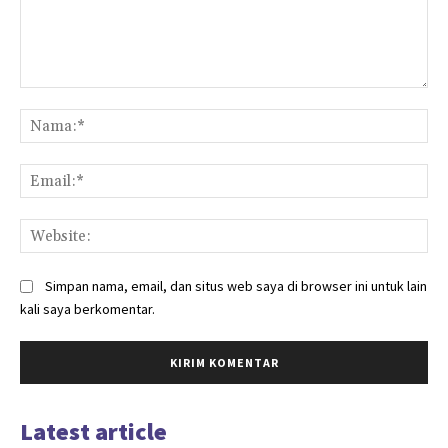
Komentar:
Na
Ema
Web
Simpan nama, email, dan situs web saya di browser ini untuk lain
kali saya berkomentar.
Latest article