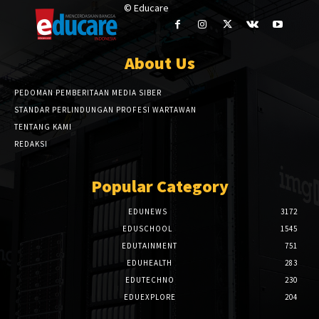
© Educare
About Us
PEDOMAN PEMBERITAAN MEDIA SIBER
STANDAR PERLINDUNGAN PROFESI WARTAWAN
TENTANG KAMI
REDAKSI
Popular Category
EDUNEWS
3172
EDUSCHOOL
1545
EDUTAINMENT
751
EDUHEALTH
283
EDUTECHNO
230
EDUEXPLORE
204