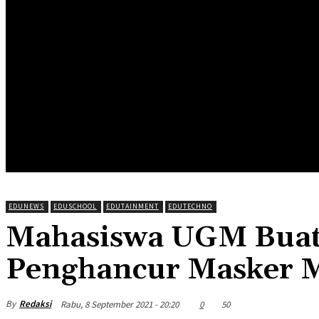
HOME
EDUNEWS
EDUFOOD
EDUHEA
EDUTRIP
EDUNEWS
EDUSCHOOL
EDUTAINMENT
EDUTECHNO
Mahasiswa UGM Bua
Penghancur Masker M
By
Redaksi
Rabu, 8 September 2021 - 20:20
0
50