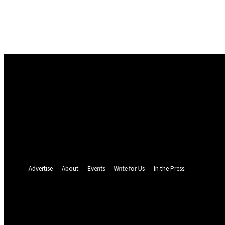
Masuk
Selamat Datang! Masuk ke akun Anda
nama pengguna
kata sandi Anda
Lupa kata sandi Anda? mendapatkan bantuan
Pemulihan password
Memulihkan kata sandi anda
email Anda
Sebuah kata sandi akan dikirimkan ke email Anda.
Advertise
About
Events
Write for Us
In the Press