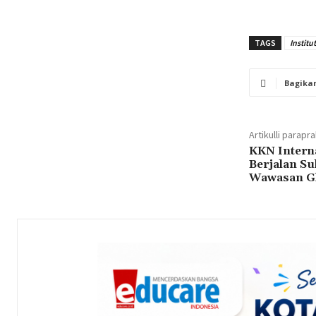
TAGS
Institu
Bagika
Artikulli parapr
KKN Intern
Berjalan Su
Wawasan Gl