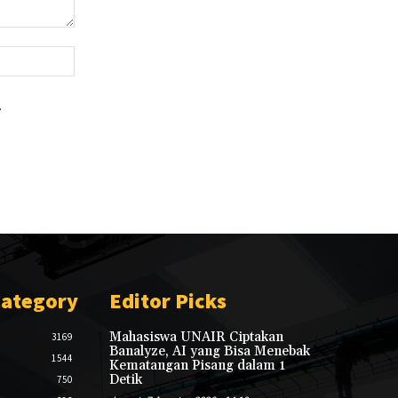
Website:
.
Category
Editor Picks
Mahasiswa UNAIR Ciptakan
3169
Banalyze, AI yang Bisa Menebak
1544
Kematangan Pisang dalam 1
Detik
750