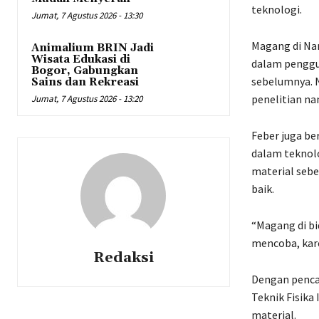
teknologi.
Jumat, 7 Agustus 2026 - 13:30
Magang di Nan
Animalium BRIN Jadi
Wisata Edukasi di
dalam penggu
Bogor, Gabungkan
sebelumnya. N
Sains dan Rekreasi
penelitian na
Jumat, 7 Agustus 2026 - 13:20
Feber juga be
dalam teknolo
material seb
baik.
“Magang di bi
mencoba, karen
Redaksi
Dengan penca
Teknik Fisika
material.