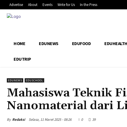
Advertise
About
Events
Write for Us
In the Press
HOME
EDUNEWS
EDUFOOD
EDUHEALT
EDUTRIP
EDUNEWS
EDUSCHOOL
Mahasiswa Teknik Fi
Nanomaterial dari L
By
Redaksi
Selasa, 11 Maret 2025 - 08:26
0
39