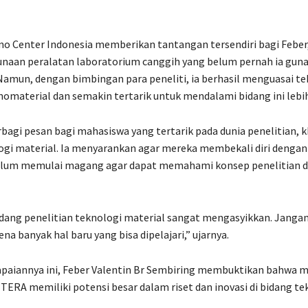
o Center Indonesia memberikan tantangan tersendiri bagi Feber
naan peralatan laboratorium canggih yang belum pernah ia gun
amun, dengan bimbingan para peneliti, ia berhasil menguasai te
nomaterial dan semakin tertarik untuk mendalami bidang ini lebih
rbagi pesan bagi mahasiswa yang tertarik pada dunia penelitian, 
gi material. Ia menyarankan agar mereka membekali diri dengan
elum memulai magang agar dapat memahami konsep penelitian d
dang penelitian teknologi material sangat mengasyikkan. Jangan
a banyak hal baru yang bisa dipelajari,” ujarnya.
paiannya ini, Feber Valentin Br Sembiring membuktikan bahwa 
 ITERA memiliki potensi besar dalam riset dan inovasi di bidang te