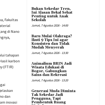
Bukan Sekedar Tren,
Ini Alasan Bekal Sehat
Penting untuk Anak
a, Fakultas
Sekolah
aterial
Jumat, 7 Agustus 2026 - 14:00
gang di Nano
Baru Mulai Olahraga?
angnya,
Ikuti 9 Tips Ini agar
Konsisten dan Tidak
Mudah Menyerah
Jumat, 7 Agustus 2026 - 13:30
lui tahapan
 Hasil karbon
Animalium BRIN Jadi
py
(FTIR)
Wisata Edukasi di
Bogor, Gabungkan
Sains dan Rekreasi
Jumat, 7 Agustus 2026 - 13:20
gai
jelaskan
Generasi Muda Diminta
Tak Sekedar Jadi
ano dan
Pengguna, Tapi
lam inovasi
Pembentuk Ruang