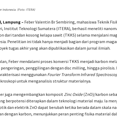
r Indonesia. (Foto: ITERA)
d, Lampung –
Feber Valentin Br Sembiring, mahasiswa Teknik Fisik
ri, Institut Teknologi Sumatera (ITERA), berhasil meneliti nanom
on dari tandan kosong kelapa sawit (TKKS) selama menjalani ma
sia. Penelitian ini tidak hanya menjadi bagian dari program mag
royek tugas akhir yang akan dipublikasikan dalam jurnal ilmiah.
ulan, Feber mendalami proses konversi TKKS menjadi karbon mela
pengeringan, penggilingan dengan disc milling, hingga pirolisis.
arakterisasi menggunakan
Fourier Transform Infrared Spectrosco
roskopi untuk menganalisis struktur materialnya.
Feber juga mengembangkan komposit
Zinc Oxide
(ZnO)/karbon seba
ang berpotensi diterapkan dalam teknologi material maju. Ia men
ptik dan elektrik ZnO dapat berubah ketika berada dalam skala n
n dengan karbon, menunjukkan peran penting fisika material da