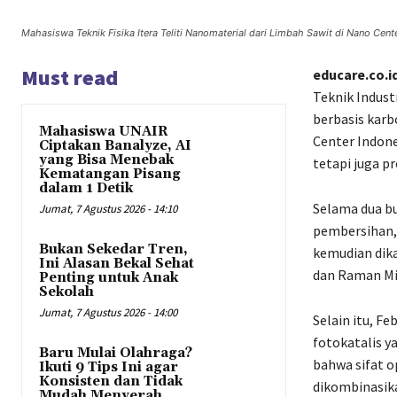
Mahasiswa Teknik Fisika Itera Teliti Nanomaterial dari Limbah Sawit di Nano Cente
Must read
educare.co.i
Teknik Indust
berbasis karb
Mahasiswa UNAIR
Center Indone
Ciptakan Banalyze, AI
yang Bisa Menebak
tetapi juga p
Kematangan Pisang
dalam 1 Detik
Selama dua b
Jumat, 7 Agustus 2026 - 14:10
pembersihan, 
Bukan Sekedar Tren,
kemudian dik
Ini Alasan Bekal Sehat
dan Raman Mik
Penting untuk Anak
Sekolah
Jumat, 7 Agustus 2026 - 14:00
Selain itu, 
fotokatalis y
Baru Mulai Olahraga?
bahwa sifat o
Ikuti 9 Tips Ini agar
Konsisten dan Tidak
dikombinasika
Mudah Menyerah