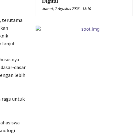
Digital
Jumat, 7 Agustus 2026 - 13:10
, terutama
akan
knik
 lanjut.
khususnya
 dasar-dasar
engan lebih
 ragu untuk
mahasiswa
knologi