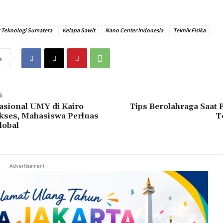
t Teknologi Sumatera
Kelapa Sawit
Nano Center Indonesia
Teknik Fisika
n
ak
asional UMY di Kairo
Tips Berolahraga Saat 
kses, Mahasiswa Perluas
T
obal
- Advertisement -