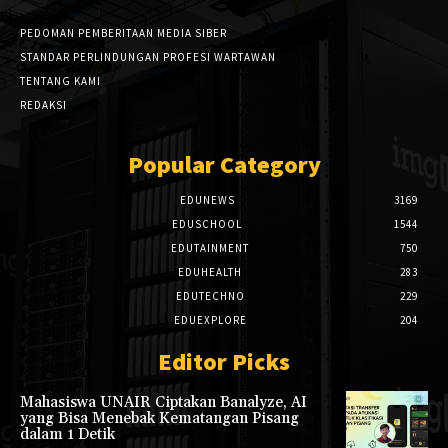
PEDOMAN PEMBERITAAN MEDIA SIBER
STANDAR PERLINDUNGAN PROFESI WARTAWAN
TENTANG KAMI
REDAKSI
Popular Category
EDUNEWS
3169
EDUSCHOOL
1544
EDUTAINMENT
750
EDUHEALTH
283
EDUTECHNO
229
EDUEXPLORE
204
Editor Picks
Mahasiswa UNAIR Ciptakan Banalyze, AI
yang Bisa Menebak Kematangan Pisang
dalam 1 Detik