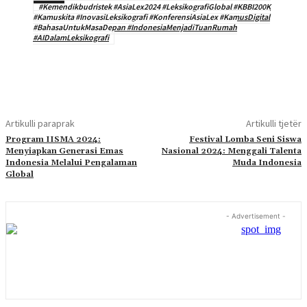
#Kemendikbudristek #AsiaLex2024 #LeksikografiGlobal #KBBI200K
#Kamuskita #InovasiLeksikografi #KonferensiAsiaLex #KamusDigital
#BahasaUntukMasaDepan #IndonesiaMenjadiTuanRumah
#AIDalamLeksikografi
Artikulli paraprak
Artikulli tjetër
Program IISMA 2024:
Festival Lomba Seni Siswa
Menyiapkan Generasi Emas
Nasional 2024: Menggali Talenta
Indonesia Melalui Pengalaman
Muda Indonesia
Global
- Advertisement -